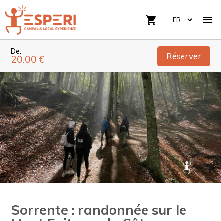

shopping_cart
De:
Réserver
20.00 €
Sorrente : randonnée sur le