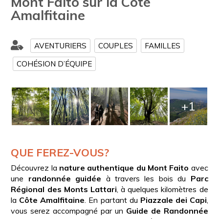
Mont Faito sur la Côte
Amalfitaine
AVENTURIERS
COUPLES
FAMILLES
COHÉSION D’ÉQUIPE
+1
QUE FEREZ-VOUS?
Découvrez la
nature authentique du Mont Faito
avec
une
randonnée guidée
à travers les bois du
Parc
Régional des Monts Lattari
, à quelques kilomètres de
la
Côte Amalfitaine
. En partant du
Piazzale dei Capi
,
vous serez accompagné par un
Guide de Randonnée