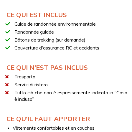
Arrêts à des points de vue spectaculaires sur le golfe
de Naples, la péninsule de Sorrente, Capri et les
CE QUI EST INCLUS
Faraglioni
Retour au point de départ
Guide de randonnée environnementale
Randonnée guidée
DÉTAILS TECHNIQUES
Bâtons de trekking (sur demande)
Type de parcours : en boucle
Couverture d'assurance RC et accidents
Durée : environ 4 heures
Distance : 5 KM
CE QUI N'EST PAS INCLUS
Dénivelé : 150 m
Difficulté : E (sentier de randonnée)
Trasporto
Servizi di ristoro
Tutto ciò che non è espressamente indicato in “Cosa
è incluso”
CE QU'IL FAUT APPORTER
Vêtements confortables et en couches