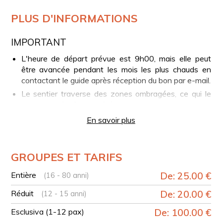
PLUS D'INFORMATIONS
IMPORTANT
L'heure de départ prévue est 9h00, mais elle peut
être avancée pendant les mois les plus chauds en
contactant le guide après réception du bon par e-mail.
Le sentier traverse des zones ombragées, ce qui le
rend adapté même en été.
Il n'y a pas de pentes importantes, le parcours est
En savoir plus
très accessible.
VOTRE EXPÉRIENCE EN BREF
GROUPES ET TARIFS
Rencontre avec le guide à Piazzale dei Capi
Entière
De: 25.00 €
(16 - 80 anni)
Début de la randonnée en direction du Monte Faito
Promenade à travers des forêts de hêtres
Réduit
De: 20.00 €
(12 - 15 anni)
centenaires, des puits à neige et d’anciens bois de
Esclusiva (1-12 pax)
châtaigniers
De: 100.00 €