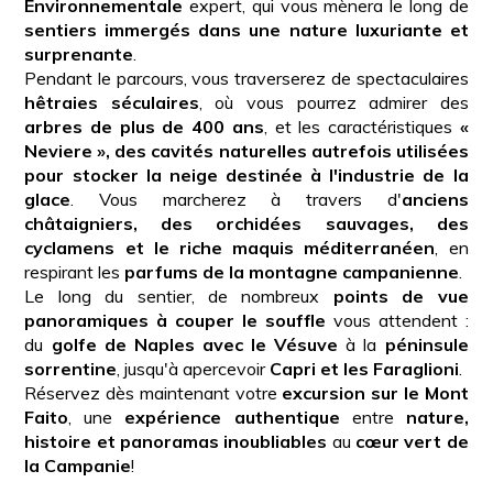
Environnementale
expert, qui vous mènera le long de
sentiers immergés dans une nature luxuriante et
surprenante
.
Pendant le parcours, vous traverserez de spectaculaires
hêtraies séculaires
, où vous pourrez admirer des
arbres de plus de 400 ans
, et les caractéristiques
«
Neviere », des cavités naturelles autrefois utilisées
pour stocker la neige destinée à l'industrie de la
glace
. Vous marcherez à travers d'
anciens
châtaigniers, des orchidées sauvages, des
cyclamens et le riche maquis méditerranéen
, en
respirant les
parfums de la montagne campanienne
.
Le long du sentier, de nombreux
points de vue
panoramiques à couper le souffle
vous attendent :
du
golfe de Naples avec le Vésuve
à la
péninsule
sorrentine
, jusqu'à apercevoir
Capri et les Faraglioni
.
Réservez dès maintenant votre
excursion sur le Mont
Faito
, une
expérience authentique
entre
nature,
histoire et panoramas inoubliables
au
cœur vert de
la Campanie
!