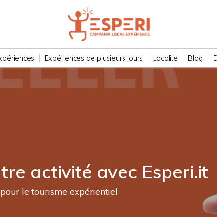
xpériences
Expériences de plusieurs jours
Localité
Blog
D
re activité avec Esperi.it
pour le tourisme expérientiel