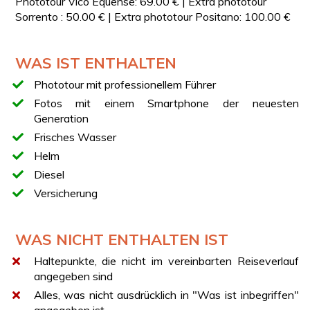
Phototour Vico Equense: 69.00 € | Extra phototour
begleiten werden, an denen du die malerischsten
Sorrento : 50.00 € | Extra phototour Positano: 100.00 €
Aufnahmen machen kannst.
Es ist nicht vorgesehen, die Oldtimer zu fahren.
WAS IST ENTHALTEN
Auf Anfrage kannst du an deinem Hotel abgeholt
werden.
Phototour mit professionellem Führer
STANDORT
Fotos mit einem Smartphone der neuesten
Die Erfahrung wird an versteckten und faszinierenden
Generation
Orten stattfinden, zwischen bezaubernden Gärten mit
Frisches Wasser
Olivenbäumen und Zitronen, und traumhaften Plätzen
Helm
mit Meerblick. Die Location gehört zu einem
Diesel
Privatbesitz. Wir empfehlen Ihnen dringend, an dieser
Erfahrung teilzunehmen, da es sich um einen Ort
Versicherung
handelt, der nicht eigenständig zugänglich ist.
WAS NICHT ENTHALTEN IST
ALTERNATIVE ERLEBNISSE
Haltepunkte, die nicht im vereinbarten Reiseverlauf
Falls dieses Erlebnis nicht buchbar ist, empfehlen wir
angegeben sind
Ihnen diese Alternative:
Sorrent: Tour mit einem Oldtimer
Alles, was nicht ausdrücklich in "Was ist inbegriffen"
durch die Halbinsel von Sorrent
.
angegeben ist