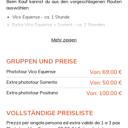
Beim Kauf kannst du aus den vorgeschlagenen Routen
auswählen:
Vico Equense - ca. 1 Stunde
Extra Vico Equense + Sorrent - ca. 2 Stunden
Extra Vico Equense + Sorrent + Positano - ca. 3
Stunden
Mehr zeigen
Für die Touren nach Sorrent oder Positano musst du
immer die Tour "Vico Equense" für die Anzahl der
GRUPPEN UND PREISE
Teilnehmer (max. 3) auswählen und dann ein Extra für
die anderen Ziele hinzufügen.
Phototour Vico Equense
Von: 69.00 €
PROGRAMM
Extra phototour Sorrento
Von: 50.00 €
Das detaillierte Programm des Phototours wird mit
einem Operator basierend auf der von dir gewählten
Extra phototour Positano
Von: 100.00 €
Tour und deinen spezifischen Bedürfnissen festgelegt.
NÜTZLICHE DETAILS
VOLLSTÄNDIGE PREISLISTE
Der Phototour beinhaltet die Anwesenheit von
Prezzo per singola persona ed extra valido da 1 a 3 pax
spezialisierten Führern, die dich zu den Orten