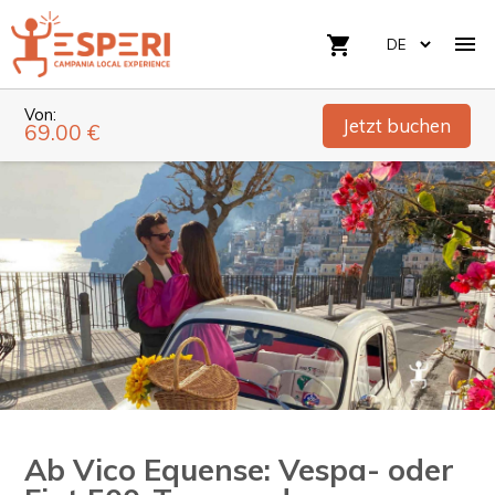

shopping_cart
Von:
Jetzt buchen
69.00 €
Ab Vico Equense: Vespa- oder