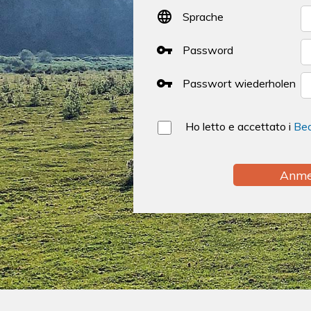

Sprache
vpn_key
Password
vpn_key
Passwort wiederholen
Ho letto e accettato i
Bed
Anme