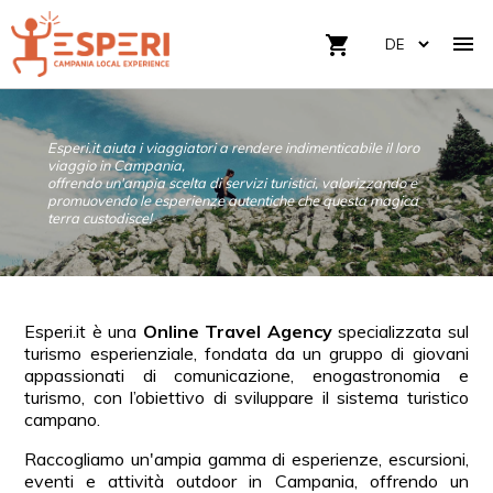

shopping_cart
Esperi.it aiuta i viaggiatori a rendere indimenticabile il loro
viaggio in Campania,
offrendo un'ampia scelta di servizi turistici, valorizzando e
promuovendo le esperienze autentiche che questa magica
terra custodisce!
Esperi.it è una
Online Travel Agency
specializzata sul
turismo esperienziale, fondata da un gruppo di giovani
appassionati di comunicazione, enogastronomia e
turismo, con l’obiettivo di sviluppare il sistema turistico
campano.
Raccogliamo un'ampia gamma di esperienze, escursioni,
eventi e attività outdoor in Campania, offrendo un