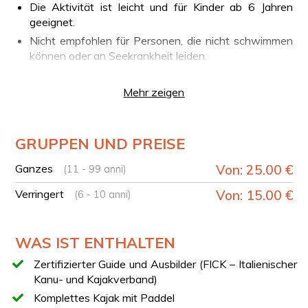
Die Aktivität ist leicht und für Kinder ab 6 Jahren
geeignet.
Nicht empfohlen für Personen, die nicht schwimmen
können oder an Seekrankheit leiden.
Die Tour ist nicht geeignet für Personen über 195 cm
Körpergröße oder über 100 kg Körpergewicht.
Mehr zeigen
Nicht erlaubt für Personen mit Herzproblemen oder
Beschwerden an Rücken, Armen oder unteren
Gliedmaßen.
GRUPPEN UND PREISE
Kinder zwischen 6 und 10 Jahren müssen in einem
Ganzes
Von: 25.00 €
(11 - 99 anni)
Doppelkajak in Begleitung eines Erwachsenen
teilnehmen.
Verringert
Von: 15.00 €
(6 - 10 anni)
DEINE ERFAHRUNG AUF EINEN BLICK
Treffen mit FICK-zertifiziertem Guide
WAS IST ENTHALTEN
Kurzes technisches Briefing zum Paddeln
Zertifizierter Guide und Ausbilder (FICK – Italienischer
Start der Kajaktour entlang der Küste der Halbinsel
Kanu- und Kajakverband)
von Sorrent
Komplettes Kajak mit Paddel
Durchfahrt durch den Naturbogen von San Liberatore