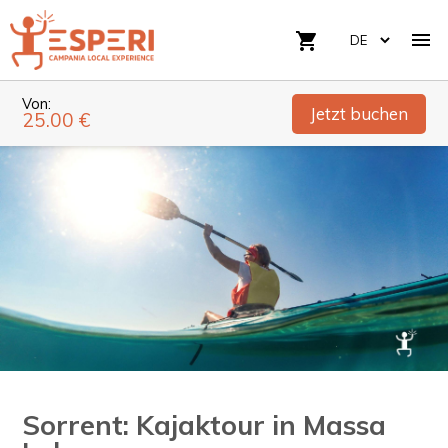

shopping_cart
Von:
Jetzt buchen
25.00 €
Sorrent: Kajaktour in Massa