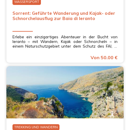
WASSERSPORT
Sorrent: Geführte Wanderung und Kajak- oder
Schnorchelausflug zur Baia di Ieranto
Erlebe ein einzigartiges Abenteuer in der Bucht von
Ieranto – mit Wandern, Kajak oder Schnorcheln – in
einem Naturschutzgebiet unter dem Schutz des FAI, in
Kampanien!
Von 50.00 €
TREKKING UND WANDERN