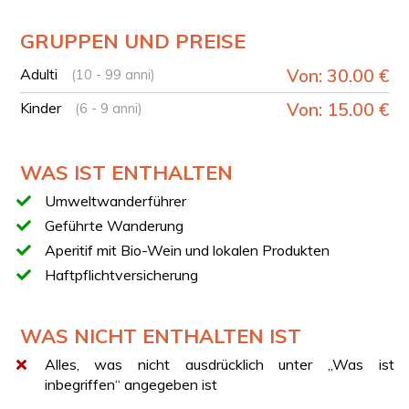
Beginn der Wanderung auf dem Minerva-Pfad
Panoramablicke auf den Golf von Neapel und den
GRUPPEN UND PREISE
Golf von Salerno
Halt an der historischen Minerva-Turm und dem
Adulti
Von: 30.00 €
(10 - 99 anni)
Leuchtturm von Punta Campanella
Kinder
Von: 15.00 €
(6 - 9 anni)
Aperitif bei Sonnenuntergang
Rückkehr zum Ausgangspunkt
WAS IST ENTHALTEN
TECHNISCHE DATEN
Umweltwanderführer
Rundweg
Geführte Wanderung
Dauer: ca. 5 Stunden
Aperitif mit Bio-Wein und lokalen Produkten
Länge: 6,5 km
Haftpflichtversicherung
Höhenunterschied: 300 m
Schwierigkeit: E (Wanderweg)
WAS NICHT ENTHALTEN IST
APERITIF
Der Aperitif ist ein geselliger Moment bei
Alles, was nicht ausdrücklich unter „Was ist
Sonnenuntergang, bei dem du regionale Köstlichkeiten
inbegriffen“ angegeben ist
und ein Glas Bio-Wein mit der Gruppe genießt.