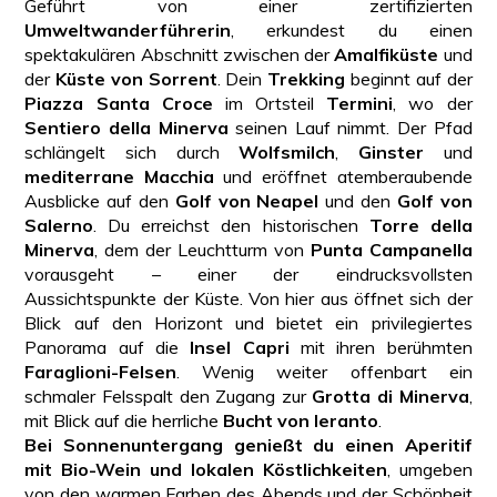
Geführt von einer zertifizierten
Umweltwanderführerin
, erkundest du einen
spektakulären Abschnitt zwischen der
Amalfiküste
und
der
Küste von Sorrent
. Dein
Trekking
beginnt auf der
Piazza Santa Croce
im Ortsteil
Termini
, wo der
Sentiero della Minerva
seinen Lauf nimmt. Der Pfad
schlängelt sich durch
Wolfsmilch
,
Ginster
und
mediterrane Macchia
und eröffnet atemberaubende
Ausblicke auf den
Golf von Neapel
und den
Golf von
Salerno
. Du erreichst den historischen
Torre della
Minerva
, dem der Leuchtturm von
Punta Campanella
vorausgeht – einer der eindrucksvollsten
Aussichtspunkte der Küste. Von hier aus öffnet sich der
Blick auf den Horizont und bietet ein privilegiertes
Panorama auf die
Insel Capri
mit ihren berühmten
Faraglioni-Felsen
. Wenig weiter offenbart ein
schmaler Felsspalt den Zugang zur
Grotta di Minerva
,
mit Blick auf die herrliche
Bucht von Ieranto
.
Bei Sonnenuntergang genießt du einen Aperitif
mit Bio-Wein und lokalen Köstlichkeiten
, umgeben
von den warmen Farben des Abends und der Schönheit