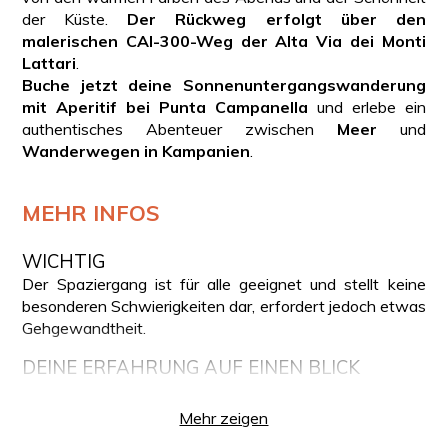
der Küste.
Der Rückweg erfolgt über den
malerischen CAI-300-Weg der Alta Via dei Monti
Lattari
.
Buche jetzt deine Sonnenuntergangswanderung
mit Aperitif bei Punta Campanella
und erlebe ein
authentisches Abenteuer zwischen
Meer
und
Wanderwegen in Kampanien
.
MEHR INFOS
WICHTIG
Der Spaziergang ist für alle geeignet und stellt keine
besonderen Schwierigkeiten dar, erfordert jedoch etwas
Gehgewandtheit.
DEINE ERFAHRUNG AUF EINEN BLICK
Treffpunkt mit dem Guide auf der Piazza Santa
Mehr zeigen
Croce, Termini (Massa Lubrense)