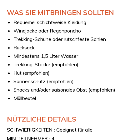
VERFÜGBARKEIT AN WOCHENENDEN
WAS SIE MITBRINGEN SOLLTEN
Wenn du im Kalender kein passendes Datum findest,
kontaktiere uns bitte unter support@esperi.it, und wir
Bequeme, schichtweise Kleidung
prüfen gemeinsam die Verfügbarkeit.
Windjacke oder Regenponcho
Trekking-Schuhe oder rutschfeste Sohlen
Rucksack
Mindestens 1,5 Liter Wasser
Trekking-Stöcke (empfohlen)
Hut (empfohlen)
Sonnenschutz (empfohlen)
Snacks und/oder saisonales Obst (empfohlen)
Müllbeutel
NÜTZLICHE DETAILS
SCHWIERIGKEITEN :
Geeignet für alle
MIN TEILNEHMER :
4