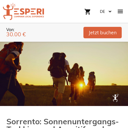

shopping_cart
Von:
Jetzt buchen
30.00 €
Sorrento: Sonnenuntergangs-