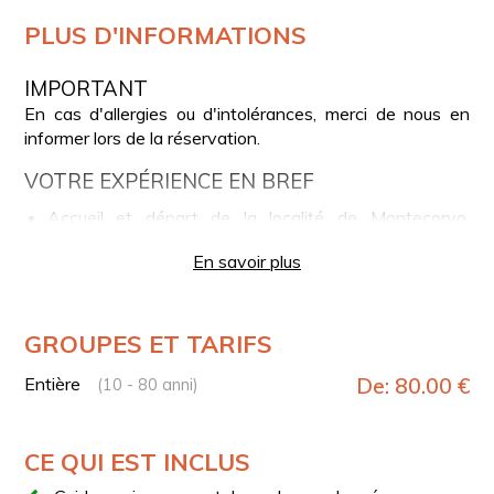
PLUS D'INFORMATIONS
IMPORTANT
En cas d'allergies ou d'intolérances, merci de nous en
informer lors de la réservation.
VOTRE EXPÉRIENCE EN BREF
Accueil et départ de la localité de Montecorvo,
quartier de Panza à Forio d'Ischia vers 18h00.
En savoir plus
Randonnée courte avec un guide environnemental
pour atteindre le lieu du camping.
Briefing sur le montage et le démontage de la tente
GROUPES ET TARIFS
fournie.
Dîner avec des produits de boulangerie et un verre de
Entière
De: 80.00 €
(10 - 80 anni)
vin.
Nuit sous la tente avec sac de couchage.
CE QUI EST INCLUS
Petit déjeuner avec tisane, café et croissant
ischitano/dessert fait maison.