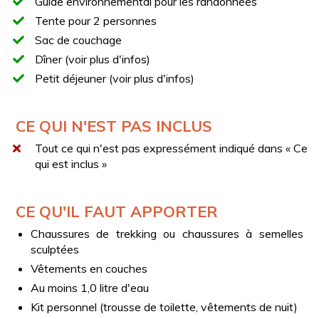
Guide environnemental pour les randonnées
Retour au point de départ.
Tente pour 2 personnes
DÎNER ET PETIT DÉJEUNER
Sac de couchage
Dîner (voir plus d'infos)
Dîner : Produits de boulangerie + verre de vin
Petit déjeuner (voir plus d'infos)
Petit déjeuner : Tisane, café et croissant
ischitano/dessert fait maison
CE QUI N'EST PAS INCLUS
Tout ce qui n'est pas expressément indiqué dans « Ce
qui est inclus »
CE QU'IL FAUT APPORTER
Chaussures de trekking ou chaussures à semelles
sculptées
Vêtements en couches
Au moins 1,0 litre d'eau
Kit personnel (trousse de toilette, vêtements de nuit)