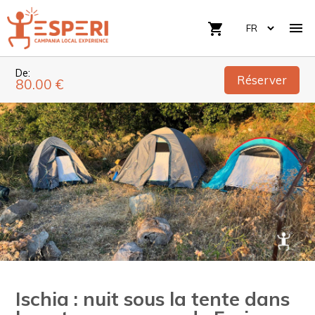

shopping_cart
De:
Réserver
80.00 €
Ischia : nuit sous la tente dans