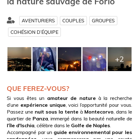
la nature sauvage de Forio
AVENTURIERS
COUPLES
GROUPES
COHÉSION D’ÉQUIPE
+2
QUE FEREZ-VOUS?
Si vous êtes un
amateur de nature
à la recherche
d’une
expérience unique
, voici l’opportunité pour vous.
Passez une
nuit sous la tente
à
Montecorvo
, dans le
quartier de
Panza
, immergé dans la beauté naturelle de
l’île d'Ischia
, célèbre dans le
Golfe de Naples
.
Accompagné par un
guide environnemental pour les
randonnées
, vous commencerez par une courte