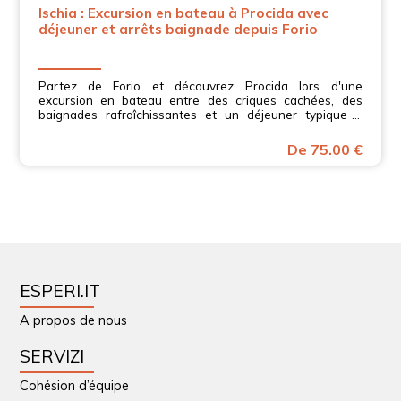
Ischia : Excursion en bateau à Procida avec
déjeuner et arrêts baignade depuis Forio
Partez de Forio et découvrez Procida lors d'une
excursion en bateau entre des criques cachées, des
baignades rafraîchissantes et un déjeuner typique à
bord. Vivez la mer de Campanie!
De 75.00 €
ESPERI.IT
A propos de nous
SERVIZI
Cohésion d’équipe