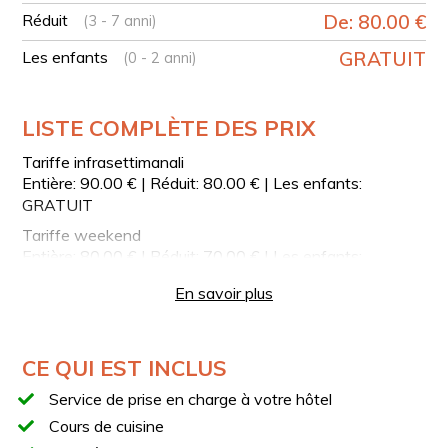
DÉJEUNER
Réduit
De: 80.00 €
(3 - 7 anni)
Le déjeuner inclus dans l'expérience comprend :
Les enfants
GRATUIT
(0 - 2 anni)
Entrée avec des bruschettas
Un plat principal de pâtes : gnocchis de farine
LISTE COMPLÈTE DES PRIX
Un plat principal : boulettes de viande en sauce
Eau et vin
Tariffe infrasettimanali
Entière: 90.00 € | Réduit: 80.00 € | Les enfants:
Café.
GRATUIT
PRISE EN CHARGE À VOTRE HÔTEL
Tariffe weekend
Après avoir effectué votre réservation, vous pouvez
Entière: 80.00 € | Réduit: 70.00 € | Les enfants:
contacter le référent du service au numéro figurant sur le
GRATUIT
bon et demander la prise en charge depuis votre hôtel.
En savoir plus
CE QUI EST INCLUS
Service de prise en charge à votre hôtel
Cours de cuisine