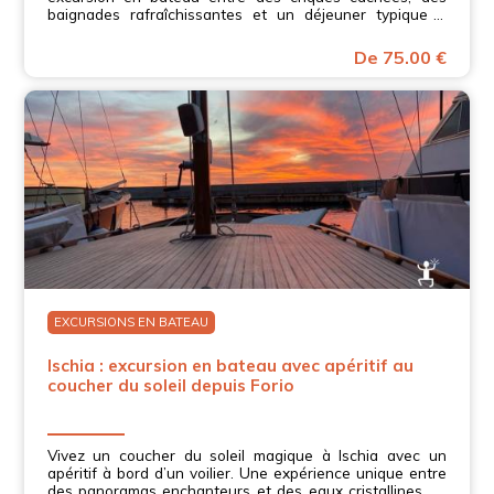
baignades rafraîchissantes et un déjeuner typique à
bord. Vivez la mer de Campanie!
De 75.00 €
EXCURSIONS EN BATEAU
Ischia : excursion en bateau avec apéritif au
coucher du soleil depuis Forio
Vivez un coucher du soleil magique à Ischia avec un
apéritif à bord d’un voilier. Une expérience unique entre
des panoramas enchanteurs et des eaux cristallines en