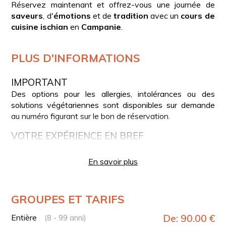
Réservez maintenant et offrez-vous une journée de
saveurs
, d'
émotions
et de
tradition
avec un
cours de
cuisine ischian
en
Campanie
.
PLUS D'INFORMATIONS
IMPORTANT
Des options pour les allergies, intolérances ou des
solutions végétariennes sont disponibles sur demande
au numéro figurant sur le bon de réservation.
VOTRE EXPÉRIENCE EN BREF
Prise en charge à votre hôtel une heure avant le
En savoir plus
cours de cuisine.
Arrivée et accueil dans l'atelier de cuisine ischian.
Cours de cuisine avec une cuisinière locale.
GROUPES ET TARIFS
Réalisation du menu complet.
Entière
De: 90.00 €
Déjeuner avec les plats préparés pendant l’activité.
(8 - 99 anni)