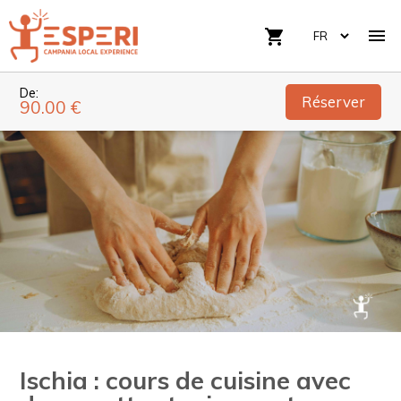

shopping_cart
De:
Réserver
90.00 €
Ischia : cours de cuisine avec