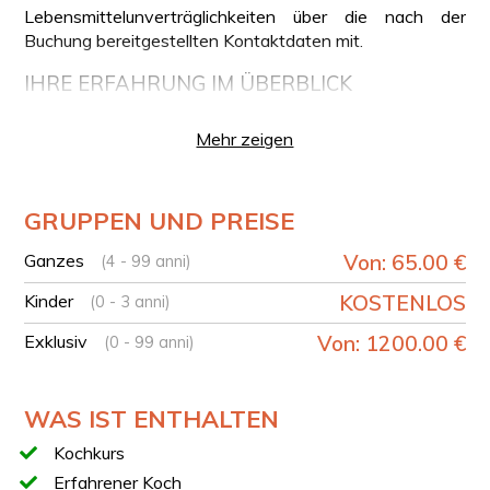
Lebensmittelunverträglichkeiten über die nach der
Buchung bereitgestellten Kontaktdaten mit.
IHRE ERFAHRUNG IM ÜBERBLICK
Abholung am Treffpunkt im Zentrum von Sorrent
Mehr zeigen
Begrüßung in der Kochschule
Kochkurs mit einem lokalen Koch
Live-Vorführung der Mozzarella-Herstellung
GRUPPEN UND PREISE
Olivenölverkostung
Ganzes
Von: 65.00 €
(4 - 99 anni)
Pizza-Workshop mit Teigzubereitung, Belegen und
Backen
Kinder
KOSTENLOS
(0 - 3 anni)
Mittagessen mit den zuvor zubereiteten Pizzen
Exklusiv
Von: 1200.00 €
(0 - 99 anni)
Dessert mit Tiramisu und Limoncello
Rücktransfer zum Treffpunkt im Zentrum von Sorrent
WAS IST ENTHALTEN
VERKOSTUNG
Die im Erlebnis enthaltene Verkostung beinhaltet:
Kochkurs
Frischer, handwerklich hergestellter Mozzarella aus
Erfahrener Koch