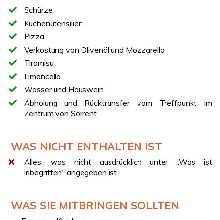
eigener Produktion
Schürze
Verkostung von lokalem nativem Olivenöl extra
Küchenutensilien
Verkostung der selbstgemachten Pizza
Pizza
Ein Glas Wein
Verkostung von Olivenöl und Mozzarella
Hausgemachtes Tiramisu
Tiramisu
Limoncello
Limoncello
Wasser und Hauswein
Abholung und Rücktransfer vom Treffpunkt im
Zentrum von Sorrent
WAS NICHT ENTHALTEN IST
Alles, was nicht ausdrücklich unter „Was ist
inbegriffen“ angegeben ist
WAS SIE MITBRINGEN SOLLTEN