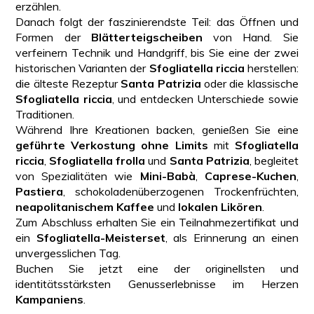
erzählen.
Danach folgt der faszinierendste Teil: das Öffnen und
Formen der
Blätterteigscheiben
von Hand. Sie
verfeinern Technik und Handgriff, bis Sie eine der zwei
historischen Varianten der
Sfogliatella riccia
herstellen:
die älteste Rezeptur
Santa Patrizia
oder die klassische
Sfogliatella riccia
, und entdecken Unterschiede sowie
Traditionen.
Während Ihre Kreationen backen, genießen Sie eine
geführte Verkostung ohne Limits
mit
Sfogliatella
riccia
,
Sfogliatella frolla
und
Santa Patrizia
, begleitet
von Spezialitäten wie
Mini-Babà
,
Caprese-Kuchen
,
Pastiera
, schokoladenüberzogenen Trockenfrüchten,
neapolitanischem Kaffee
und
lokalen Likören
.
Zum Abschluss erhalten Sie ein Teilnahmezertifikat und
ein
Sfogliatella-Meisterset
, als Erinnerung an einen
unvergesslichen Tag.
Buchen Sie jetzt eine der originellsten und
identitätsstärksten Genusserlebnisse im Herzen
Kampaniens
.