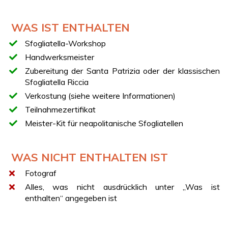
Beginn des praktischen Workshops mit einem
Meisterhandwerker
WAS IST ENTHALTEN
Zubereitung des traditionellen Renaissance-Teigs
Formen der Blätterteigscheiben von Hand
Sfogliatella-Workshop
Herstellung von Santa Patrizia oder klassischer
Handwerksmeister
Sfogliatella riccia
Zubereitung der Santa Patrizia oder der klassischen
Freie Verkostung von Sfogliatella riccia, frolla und
Sfogliatella Riccia
Santa Patrizia
Verkostung (siehe weitere Informationen)
Verkostung neapolitanischer Spezialitäten, Kaffee
Teilnahmezertifikat
und lokaler Liköre
Meister-Kit für neapolitanische Sfogliatellen
Übergabe des Teilnahmezertifikats und des Kits
VERKOSTUNG
WAS NICHT ENTHALTEN IST
Die inbegriffene Verkostung umfasst ein frei
zugängliches Buffet mit einer reichen Auswahl
Fotograf
neapolitanischer Spezialitäten, darunter Sfogliatelle ricce
Alles, was nicht ausdrücklich unter „Was ist
und frolle, einschließlich Santa Patrizia, Mini-Rum-Babà,
enthalten“ angegeben ist
Pastiera, Caprese-Kuchen und schokoladenüberzogene
Trockenfrüchte.
Begleitet wird das sensorische Erlebnis von einer