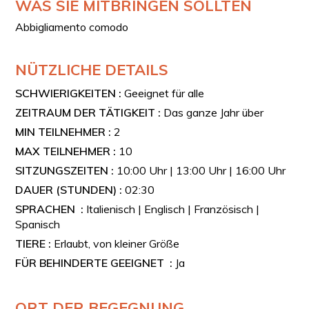
WAS SIE MITBRINGEN SOLLTEN
Auswahl heißer und kalter Getränke mit
Abbigliamento comodo
neapolitanischem Kaffee, Cappuccino, Tee, frisch
gepresstem Orangensaft und Wasser sowie zwei
hausgemachten Likören: ein Zitruslikör mit
NÜTZLICHE DETAILS
Orangennoten und ein mit Moka zubereiteter
Kaffeelikör.
SCHWIERIGKEITEN :
Geeignet für alle
ZEITRAUM DER TÄTIGKEIT :
Das ganze Jahr über
SFOGLIATELLA SANTA PATRIZIA
MIN TEILNEHMER :
2
Die Sfogliatella Santa Patrizia gilt als eines der ältesten
Rezepte der neapolitanischen Konditoreitradition und
MAX TEILNEHMER :
10
hat ihre Ursprünge in der Klosterkultur des 17.
SITZUNGSZEITEN :
10:00 Uhr | 13:00 Uhr | 16:00 Uhr
Jahrhunderts. Anders als die klassische Sfogliatella
DAUER (STUNDEN) :
02:30
zeichnet sie sich durch eine ricottafreie Füllung aus
Grieß, Haselnüssen, Mandeln und Aromen aus, die ihr
SPRACHEN :
Italienisch | Englisch | Französisch |
einen ursprünglichen und fein würzigen Geschmack
Spanisch
verleiht. Verbunden mit in neapolitanischen Klöstern
TIERE :
Erlaubt, von kleiner Größe
bewahrten Rezepturen wird sie noch heute
FÜR BEHINDERTE GEEIGNET :
Ja
handwerklich in San Gregorio Armeno hergestellt und ist
ein seltenes und wertvolles Beispiel historischer
neapolitanischer Patisserie.
ORT DER BEGEGNUNG