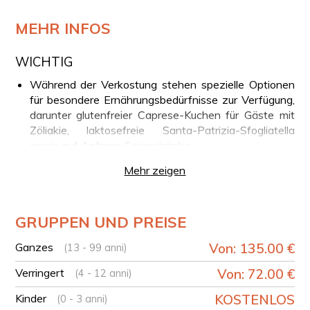
MEHR INFOS
WICHTIG
Während der Verkostung stehen spezielle Optionen
für besondere Ernährungsbedürfnisse zur Verfügung,
darunter glutenfreier Caprese-Kuchen für Gäste mit
Zöliakie, laktosefreie Santa-Patrizia-Sfogliatella
sowie auf Anfrage Sojagetränke.
Für die Teilnahme am Workshop wird empfohlen, auf
Mehr zeigen
Ringe oder Handschmuck zu verzichten.
IHR ERLEBNIS AUF EINEN BLICK
GRUPPEN UND PREISE
Ankunft im historischen Labor in der Via San Gregorio
Armeno
Ganzes
Von: 135.00 €
(13 - 99 anni)
Szenische Begrüßung mit erzählerischem Charakter
Verringert
Von: 72.00 €
(4 - 12 anni)
Einführung in die Geschichte der neapolitanischen
Sfogliatella
Kinder
KOSTENLOS
(0 - 3 anni)