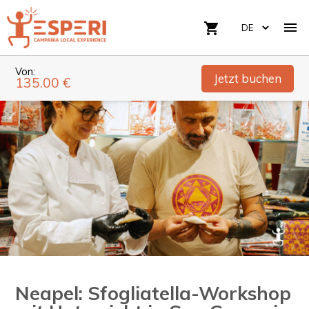

shopping_cart
Von:
Jetzt buchen
135.00 €
Neapel: Sfogliatella-Workshop