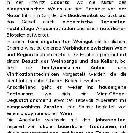
in der Provinz
Caserta
, wo die Kultur des
biodynamischen Weins
auf den
Respekt vor der
Natur
trifft. Ein Ort, der die
Biodiversität schützt
und
das Gebiet durch
einheimische Rebsorten
,
nachhaltige Anbaumethoden
und einen
natürlichen
Bioteich
aufwertet.
In einem
familiengeführten Weingut
mit ländlichem
Charme wirst du die enge
Verbindung zwischen Wein
und Region
hautnah erleben. Die Erfahrung beginnt mit
einem
Besuch der Weinberge und des Kellers
, bei
dem die
biodynamischen Anbau- und
Vinifikationstechniken
vorgestellt werden, die die
Identität der autochthonen Reben bewahren.
Anschließend geht es weiter ins
hauseigene
Restaurant
, wo dich ein
Vier-Gänge-
Degustationsmenü
erwartet, liebevoll zubereitet mit
ausgewählten Zutaten
, jede Speise begleitet von
einem
biodynamischen Wein
.
Die Angebote wechseln mit den
Jahreszeiten
,
inspiriert von
lokalen bäuerlichen Traditionen
, mit
einem
gourmetartigen und kreativen Touch
, um ein