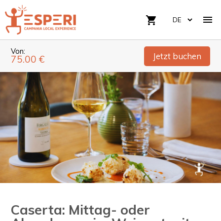

shopping_cart
Von:
Jetzt buchen
75.00 €
Caserta: Mittag- oder