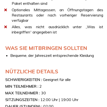
Paket enthalten sind
Cuvée aus Piedirosso und Aglianico, ein Fiano im
Amphorenfass und ein Pallagrello Nero in Amphore
Optionales Mittagessen, an Öffnungstagen des
gereift, ausgewählt je nach saisonaler Menüauswahl.
Restaurants oder nach vorheriger Reservierung
verfügbar
KINDER
Alles, was nicht ausdrücklich unter „Was ist
Kinder von 0 bis 9 Jahren können kostenlos an der
inbegriffen“ angegeben ist
Führung teilnehmen, erhalten jedoch keine Verkostung.
Zusätzliche Speisen und Getränke können à la carte
bestellt und vor Ort bezahlt werden.
WAS SIE MITBRINGEN SOLLTEN
Bequeme, der Jahreszeit entsprechende Kleidung
NÜTZLICHE DETAILS
SCHWIERIGKEITEN :
Geeignet für alle
MIN TEILNEHMER :
2
MAX TEILNEHMER :
30
SITZUNGSZEITEN :
12:00 Uhr | 19:00 Uhr
DAUER (STUNDEN) :
02:00