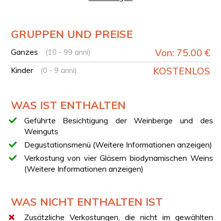
variieren.
DEIN ERLEBNIS IM ÜBERBLICK
GRUPPEN UND PREISE
Empfang im Weingut
Geführte Tour durch Weinberge, Amphoren und
Ganzes
Von: 75.00 €
(10 - 99 anni)
Produktionsräume
Kinder
KOSTENLOS
(0 - 9 anni)
Erklärung der Vinifikationstechniken und Einblicke in
die biodynamische Landwirtschaft
Vier-Gänge-Degustationsmenü mit vier Gläsern
WAS IST ENTHALTEN
biodynamischen Weins
Geführte Besichtigung der Weinberge und des
MENÜ
Weinguts
Das im Erlebnis enthaltene Menü umfasst:
Degustationsmenü (Weitere Informationen anzeigen)
Vorspeise
Verkostung von vier Gläsern biodynamischen Weins
Erster Gang
(Weitere Informationen anzeigen)
Hauptgericht
Dessert
WAS NICHT ENTHALTEN IST
Weinbegleitung mit vier Gläsern biodynamischen
Zusätzliche Verkostungen, die nicht im gewählten
Weins, darunter eine Falanghina im Zementfass, eine