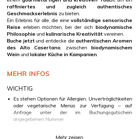
raffiniertes und zugleich authentisches
Geschmackserlebnis
zu bieten.
Ein Erlebnis für alle, die eine
vollständige sensorische
Reise
erleben möchten, bei der sich
biodynamische
Philosophie
und
kulinarische Kreativität
vereinen.
Buche jetzt
und entdecke die
authentischen Aromen
des Alto Casertano
, zwischen
biodynamischem
Wein
und
lokaler Küche in Kampanien
.
MEHR INFOS
WICHTIG
Es stehen Optionen für Allergien, Unverträglichkeiten
oder vegetarische Menüs zur Verfügung – auf
Anfrage unter der im Buchungsgutschein
angegebenen Nummer.
Die Küche richtet sich nach der Saison, daher können
die Gerichte je nach Verfügbarkeit der Zutaten
Mehr zeigen