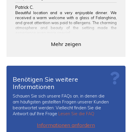
Patrick C.
Beautiful location and a very enjoyable dinner. We
received a warm welcome with a glass of Falanghina,
and great attention was paid to allergens. The charming
atmosphere and beauty of the setting made the
experience even more special.
Mehr zeigen
Benötigen Sie weitere
Informationen
Schauen Sie sich unsere FAQs an, in denen die
am häufigsten gestellten Fragen unserer Kunden
beantwortet werden: Vielleicht finden Sie die
Antwort auf Ihre Frage
Lesen Sie die FAQ
Informationen anfordern