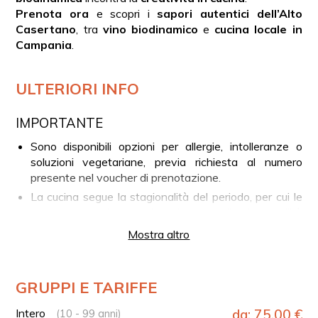
Prenota ora
e scopri i
sapori autentici dell’Alto
Casertano
, tra
vino biodinamico
e
cucina locale in
Campania
.
ULTERIORI INFO
IMPORTANTE
Sono disponibili opzioni per allergie, intolleranze o
soluzioni vegetariane, previa richiesta al numero
presente nel voucher di prenotazione.
La cucina segue la stagionalità del periodo, per cui le
portate potrebbero variare, in base alla disponibilità
degli ingredienti.
Mostra altro
LA TUA ESPERIENZA IN BREVE
Accoglienza in cantina
GRUPPI E TARIFFE
Visita guidata tra vigneti, anfore e ambienti di
trasformazione
Intero
da: 75.00 €
(10 - 99 anni)