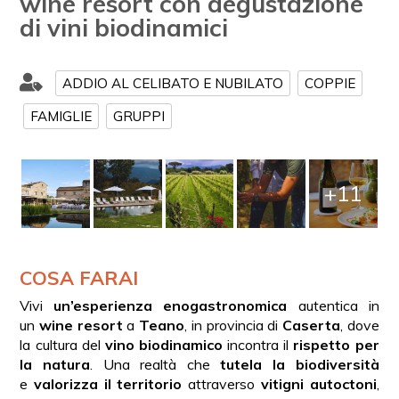
wine resort con degustazione
di vini biodinamici
ADDIO AL CELIBATO E NUBILATO
COPPIE
FAMIGLIE
GRUPPI
+11
COSA FARAI
Vivi
un’esperienza enogastronomica
autentica in
un
wine resort
a
Teano
, in provincia di
Caserta
, dove
la cultura del
vino biodinamico
incontra il
rispetto per
la natura
. Una realtà che
tutela la biodiversità
e
valorizza il territorio
attraverso
vitigni autoctoni
,