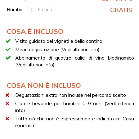
Spiegazione delle tecniche di vinificazione e
Bambini
GRATIS
(0 - 9 anni)
approfondimenti sulla biodinamica
Menù degustazione di quattro portate abbinato a
quattro calici di vino biodinamico
COSA È INCLUSO
MENÙ
Visita guidata dei vigneti e della cantina
Il menù incluso nell’esperienza prevede:
Menù degustazione (Vedi ulteriori info)
Antipasto
Abbinamento di quattro calici di vino biodinamico
Primo piatto
(Vedi ulteriori info)
Secondo piatto
Dolce
COSA NON È INCLUSO
Abbinamento di quattro calici di vino biodinamico tra
Degustazioni extra non incluse nel percorso scelto
cui una Falanghina vinificata in cemento, un blend di
Piedirosso e Aglianico, un Fiano vinificato in anfora e
Cibo e bevande per bambini 0-9 anni (Vedi ulteriori
un Pallagrello Nero affinato in anfora, selezionati in
info)
base alle portate proposte, che variano a seconda
Tutto ciò che non è espressamente indicato in “Cosa
della stagione.
è incluso”
BAMBINI