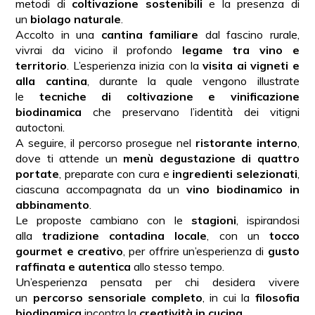
metodi di
coltivazione sostenibili
e la presenza di
un
biolago naturale
.
Accolto in una
cantina familiare
dal fascino rurale,
vivrai da vicino il profondo
legame tra vino e
territorio
. L’esperienza inizia con la
visita ai vigneti e
alla cantina
, durante la quale vengono illustrate
le
tecniche di coltivazione e vinificazione
biodinamica
che preservano l’identità dei vitigni
autoctoni.
A seguire, il percorso prosegue nel
ristorante interno
,
dove ti attende un
menù degustazione di quattro
portate
, preparate con cura e
ingredienti selezionati
,
ciascuna accompagnata da un
vino biodinamico in
abbinamento
.
Le proposte cambiano con le
stagioni
, ispirandosi
alla
tradizione contadina locale
, con un
tocco
gourmet e creativo
, per offrire un’esperienza di
gusto
raffinata e autentica
allo stesso tempo.
Un’esperienza pensata per chi desidera vivere
un
percorso sensoriale completo
, in cui la
filosofia
biodinamica
incontra la
creatività in cucina
.