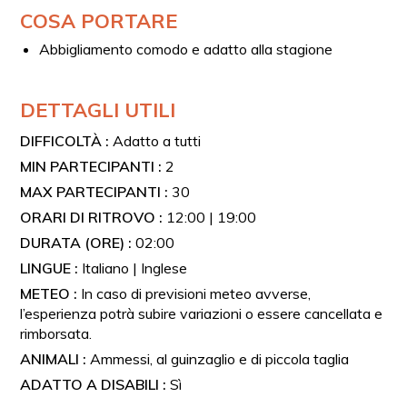
I bambini da 0 a 9 anni possono partecipare
COSA PORTARE
gratuitamente alla visita guidata, ma non è previsto
alcun servizio di degustazione per loro.
Abbigliamento comodo e adatto alla stagione
È possibile ordinare eventuali consumazioni à la carte,
con pagamento diretto in loco.
DETTAGLI UTILI
DIFFICOLTÀ :
Adatto a tutti
MIN PARTECIPANTI :
2
MAX PARTECIPANTI :
30
ORARI DI RITROVO :
12:00 | 19:00
DURATA (ORE) :
02:00
LINGUE :
Italiano | Inglese
METEO :
In caso di previsioni meteo avverse,
l’esperienza potrà subire variazioni o essere cancellata e
rimborsata.
ANIMALI :
Ammessi, al guinzaglio e di piccola taglia
ADATTO A DISABILI :
Sì