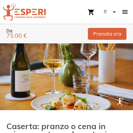

shopping_cart
Da:
Prenota ora
75.00 €
Caserta: pranzo o cena in