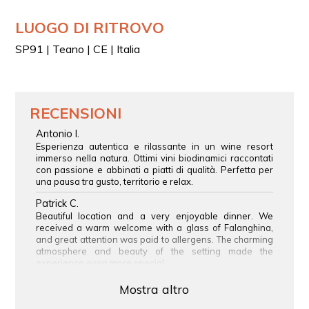
LUOGO DI RITROVO
SP91 | Teano | CE | Italia
RECENSIONI
Antonio I.
Esperienza autentica e rilassante in un wine resort
immerso nella natura. Ottimi vini biodinamici raccontati
con passione e abbinati a piatti di qualità. Perfetta per
una pausa tra gusto, territorio e relax.
Patrick C.
Beautiful location and a very enjoyable dinner. We
received a warm welcome with a glass of Falanghina,
and great attention was paid to allergens. The charming
atmosphere and beauty of the setting made the
experience even more special.
Mostra altro