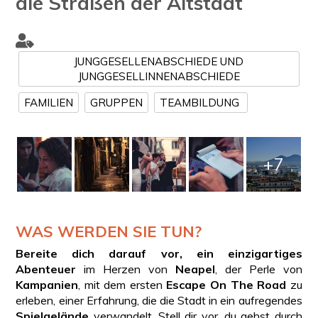
die Straßen der Altstadt
JUNGGESELLENABSCHIEDE UND
JUNGGESELLINNENABSCHIEDE
FAMILIEN
GRUPPEN
TEAMBILDUNG
+7
WAS WERDEN SIE TUN?
Bereite dich darauf vor, ein einzigartiges
Abenteuer
im Herzen von
Neapel
, der Perle von
Kampanien
, mit dem ersten
Escape On The Road
zu
erleben, einer Erfahrung, die die Stadt in ein aufregendes
Spielgelände
verwandelt. Stell dir vor, du gehst durch