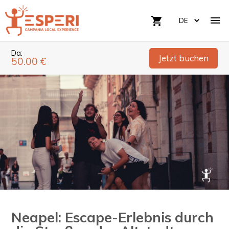

shopping_cart
Da:
Jetzt buchen
50.00 €
Neapel: Escape-Erlebnis durch