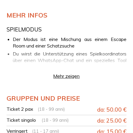
MEHR INFOS
SPIELMODUS
Der Modus ist eine Mischung aus einem Escape
Room und einer Schatzsuche
Du wirst die Unterstützung eines Spielkoordinators
über einen WhatsApp-Chat und ein spezielles Tool
erhalte
Die City Escape findet im Umkreis von 2 km vom
Mehr zeigen
Ausgangspunkt, dem Duomo von Neapel, statt
BUCHUNG
GRUPPEN UND PREISE
Um das Erlebnis für Paare zu buchen, füge einfach "2
pax" in den Warenkorb hinzu
Ticket 2 pax
da: 50.00 €
(18 - 99 anni)
Für Gruppen ab 2 Personen füge für jeden Teilnehmer
Ticket singolo
da: 25.00 €
(18 - 99 anni)
das "Einzelticket" hinzu
Verringert
da: 15.00 €
(11 - 17 anni)