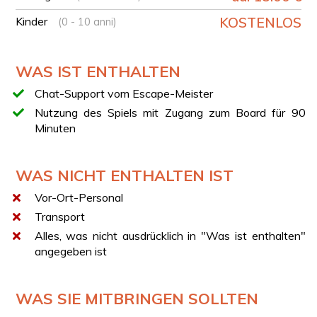
VERFÜGBARE TAGE UND ZEITEN
Das Erlebnis ist an jedem Tag mit flexiblen Zeiten (von
Kinder
KOSTENLOS
(0 - 10 anni)
10:00 bis 22:00 Uhr) verfügbar, die nach der Buchung
mit dem Koordinator für das gewählte Datum
abgestimmt werden.
WAS IST ENTHALTEN
SPEZIELLE EVENTS UND TEAMBUILDING
Chat-Support vom Escape-Meister
Kontaktiere uns privat, um ein maßgeschneidertes
Nutzung des Spiels mit Zugang zum Board für 90
Angebot für deinen Geburtstag, deine Abschlussfeier
Minuten
oder dein Firmenevent zu erhalten.
WAS NICHT ENTHALTEN IST
Vor-Ort-Personal
Transport
Alles, was nicht ausdrücklich in "Was ist enthalten"
angegeben ist
WAS SIE MITBRINGEN SOLLTEN