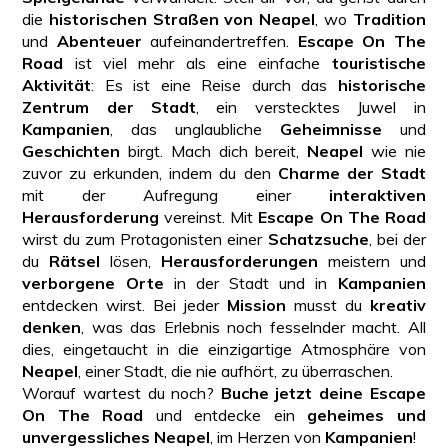
die
historischen Straßen von Neapel
, wo
Tradition
und
Abenteuer
aufeinandertreffen.
Escape On The
Road
ist viel mehr als eine einfache
touristische
Aktivität
: Es ist eine Reise durch das
historische
Zentrum der Stadt
, ein verstecktes Juwel in
Kampanien
, das unglaubliche
Geheimnisse
und
Geschichten
birgt. Mach dich bereit,
Neapel
wie nie
zuvor zu erkunden, indem du den
Charme der Stadt
mit der Aufregung einer
interaktiven
Herausforderung
vereinst. Mit
Escape On The Road
wirst du zum Protagonisten einer
Schatzsuche
, bei der
du
Rätsel
lösen,
Herausforderungen
meistern und
verborgene Orte
in der Stadt und in
Kampanien
entdecken wirst. Bei jeder
Mission
musst du
kreativ
denken
, was das Erlebnis noch fesselnder macht. All
dies, eingetaucht in die einzigartige Atmosphäre von
Neapel
, einer Stadt, die nie aufhört, zu überraschen.
Worauf wartest du noch?
Buche jetzt deine Escape
On The Road
und entdecke ein
geheimes und
unvergessliches Neapel
, im Herzen von
Kampanien
!