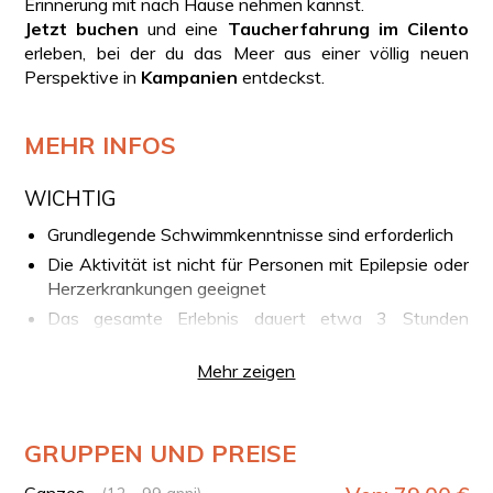
Erinnerung mit nach Hause nehmen kannst.
Jetzt buchen
und eine
Taucherfahrung im Cilento
erleben, bei der du das Meer aus einer völlig neuen
Perspektive in
Kampanien
entdeckst.
MEHR INFOS
WICHTIG
Grundlegende Schwimmkenntnisse sind erforderlich
Die Aktivität ist nicht für Personen mit Epilepsie oder
Herzerkrankungen geeignet
Das gesamte Erlebnis dauert etwa 3 Stunden
(Briefing, Vorbereitung und Bootstransfer), während
der Tauchgang selbst etwa 20 Minuten dauert
Mehr zeigen
Bitte erscheinen Sie mindestens 15 Minuten vor
Beginn der Aktivität am Treffpunkt
GRUPPEN UND PREISE
IHRE ERFAHRUNG IM ÜBERBLICK
Ankunft im Hafen von Agropoli und Treffen mit dem
Ganzes