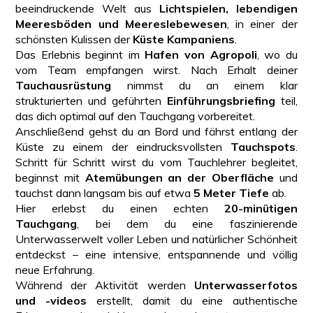
beeindruckende Welt aus
Lichtspielen, lebendigen
Meeresböden und Meereslebewesen
, in einer der
schönsten Kulissen der
Küste Kampaniens
.
Das Erlebnis beginnt im
Hafen von Agropoli
, wo du
vom Team empfangen wirst. Nach Erhalt deiner
Tauchausrüstung
nimmst du an einem klar
strukturierten und geführten
Einführungsbriefing
teil,
das dich optimal auf den Tauchgang vorbereitet.
Anschließend gehst du an Bord und fährst entlang der
Küste zu einem der eindrucksvollsten
Tauchspots
.
Schritt für Schritt wirst du vom Tauchlehrer begleitet,
beginnst mit
Atemübungen an der Oberfläche
und
tauchst dann langsam bis auf etwa
5 Meter Tiefe
ab.
Hier erlebst du einen echten
20-minütigen
Tauchgang
, bei dem du eine faszinierende
Unterwasserwelt voller Leben und natürlicher Schönheit
entdeckst – eine intensive, entspannende und völlig
neue Erfahrung.
Während der Aktivität werden
Unterwasserfotos
und -videos
erstellt, damit du eine authentische