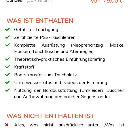
Von: 79.00 €
(12 - 99 anni)
Team
Ausgabe der notwendigen Ausrüstung
Einführungsbriefing mit zertifizierten PSS-Tauchlehrern
WAS IST ENTHALTEN
Bootsfahrt entlang der Küste des Cilento
Geführter Tauchgang
Atemübungen an der Oberfläche
Geführter Tauchgang bis zu 5 Metern (ca. 20 Minuten)
Zertifizierte PSS-Tauchlehrer
Erkundung des Meeresbodens und der Meereswelt
Komplette Ausrüstung (Neoprenanzug, Maske,
Unterwasserfotos und -videos inklusive
Flossen, Tauchflasche und Atemregler)
Theoretisch-praktisches Einführungsbriefing
IHR BOOT
Kraftstoff
Glasfaserboot
Bootstransfer zum Tauchplatz
Länge: 10 Meter
Unterwasserfotos und -videos der Erfahrung
Ausgestattet mit 2 Kabinen, Bad, Dusche, Küche und
Nutzung der Bordausstattung (Umkleiden, Duschen
großem Sonnendeck
und Aufbewahrung persönlicher Gegenstände)
DER TAUCHGANG
Das Erlebnis findet unter der ständigen Aufsicht von
zertifizierten PSS-Tauchlehrern (qualifizierte Fachkräfte
WAS NICHT ENTHALTEN IST
für die Tauchausbildung) statt, die die Teilnehmer in jeder
Alles, was nicht ausdrücklich unter „Was ist
Phase begleiten. Ein Einführungsbriefing vermittelt alle