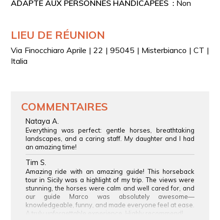
ADAPTÉ AUX PERSONNES HANDICAPÉES :
Non
LIEU DE RÉUNION
Via Finocchiaro Aprile | 22 | 95045 | Misterbianco | CT |
Italia
COMMENTAIRES
Nataya A.
Everything was perfect: gentle horses, breathtaking
landscapes, and a caring staff. My daughter and I had
an amazing time!
Tim S.
Amazing ride with an amazing guide! This horseback
tour in Sicily was a highlight of my trip. The views were
stunning, the horses were calm and well cared for, and
our guide Marco was absolutely awesome—
knowledgeable, funny, and made everyone feel at ease.
A truly unforgettable experience. Highly recommend!