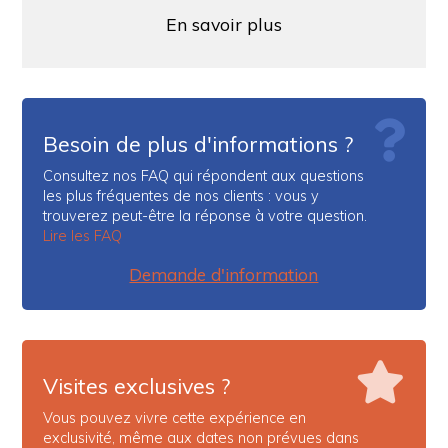
Gennaro S.
En savoir plus
Bellissima esperienza a cavallo. Marika persona
eccezionale e disponibile. Consiglio vivamente e tutti
questa esperienza!!
Margaret P.
Marco war ein toller Reiseführer, er nahm sich Zeit und
hatte uns die schönsten Orte und Landschaften gezeigt.
Besoin de plus d'informations ?
Immer wieder gerne.
Consultez nos FAQ qui répondent aux questions
matthew m.
les plus fréquentes de nos clients : vous y
We loved this horseback riding experience! For
trouverez peut-être la réponse à votre question.
someone who had never been on a horse before, it
Lire les FAQ
turned out to be truly enjoyable and memorable.
Demande d'information
Visites exclusives ?
Vous pouvez vivre cette expérience en
exclusivité, même aux dates non prévues dans