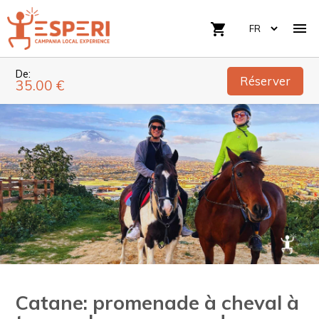

shopping_cart
De:
Réserver
35.00 €
Catane: promenade à cheval à