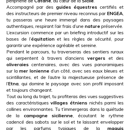
périphérie de
Catane
, au cœur de la
Sicile
.
Accompagné par des
guides équestres
certifiés et
des instructeurs de premier niveau reconnus par
ENGEA
,
tu passeras une heure immergé dans des paysages
authentiques, respirant l’air frais d’une
nature
préservée.
L’excursion commence par un briefing introductif sur les
bases de l’
équitation
et les règles de sécurité, pour
garantir une expérience agréable et sereine.
Pendant le parcours, tu traverseras des sentiers ruraux
qui serpentent à travers d’anciens
vergers
et des
oliveraies
centenaires, avec des vues panoramiques
sur la
mer Ionienne
d’un côté, avec ses eaux bleues et
scintillantes, et de l’autre la majestueuse présence de
l’
Etna
, qui domine le paysage avec son profil imposant
et toujours changeant.
Tout au long du trajet, tu profiteras des vues suggestives
des caractéristiques
villages étniens
nichés parmi les
collines environnantes. Tu t’immergeras dans la quiétude
de la
campagne sicilienne
, écoutant le rythme
cadencé des sabots sur le sol et te laissant envelopper
par les parfums typiques de la
maquis