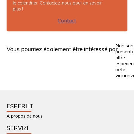
le calendrier. Contactez-nous pour en savoir
plus !
Contact
Non son
Vous pourriez également être intéressé par
presenti
altre
esperie
nelle
vicinanz
ESPERI.IT
A propos de nous
SERVIZI