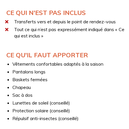
oliveraies centenaires et des paysages ruraux
authentiques
CE QUI N'EST PAS INCLUS
Vues panoramiques sur la mer Ionienne et l’Etna
Transferts vers et depuis le point de rendez-vous
Vues panoramiques sur les villages étniens
Tout ce qui n’est pas expressément indiqué dans « Ce
environnants
qui est inclus »
CONDITIONS MÉTÉOROLOGIQUES
En cas de pluie légère, l’expérience est garantie et aucun
CE QU'IL FAUT APPORTER
remboursement n’est prévu.
Vêtements confortables adaptés à la saison
Pantalons longs
Baskets fermées
Chapeau
Sac à dos
Lunettes de soleil (conseillé)
Protection solaire (conseillé)
Répulsif anti-insectes (conseillé)