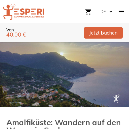

shopping_cart
Von:
Jetzt buchen
40.00 €
Amalfiküste: Wandern auf den