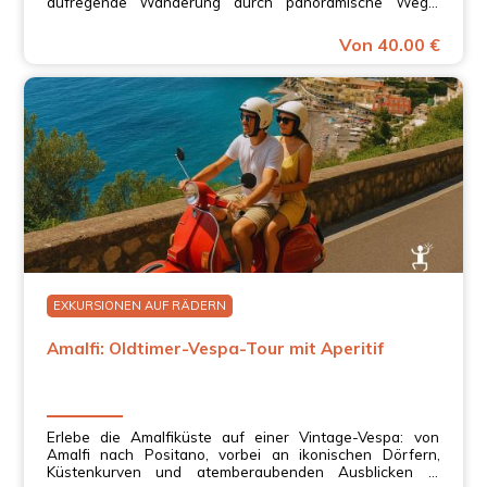
aufregende Wanderung durch panoramische Wege,
unberührte Natur und atemberaubende Landschaften in
Kampanien.
Von 40.00 €
EXKURSIONEN AUF RÄDERN
Amalfi: Oldtimer-Vespa-Tour mit Aperitif
Erlebe die Amalfiküste auf einer Vintage-Vespa: von
Amalfi nach Positano, vorbei an ikonischen Dörfern,
Küstenkurven und atemberaubenden Ausblicken in