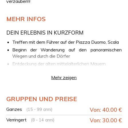
verzaubern!
MEHR INFOS
DEIN ERLEBNIS IN KURZFORM
Treffen mit dem Führer auf der Piazza Duomo, Scala
Beginn der Wanderung auf den panoramischen
Wegen und durch die Dörfer
Entdeckung der alten mittelalterlichen Mauern
Rückkehr zum Ausgangspunkt
Mehr zeigen
TECHNISCHE DATEN
Dauer der Strecke: Ca. 3 Stunden
GRUPPEN UND PREISE
Streckenlänge: 3 km
Höhenunterschied: 300 m
Ganzes
Von: 40.00 €
(15 - 99 anni)
Schwierigkeit: T (Touristenweg)
Verringert
Von: 30.00 €
(8 - 14 anni)
MINDESTANZAHL DER TEILNEHMER