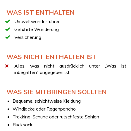
Für diese Erfahrung ist eine Mindestanzahl von 4
Teilnehmern erforderlich. Sollte die Mindestanzahl nicht
WAS IST ENTHALTEN
erreicht werden, wird unser Kundenservice dich
Umweltwanderführer
spätestens am Vortag der Erfahrung kontaktieren, um
die passende Lösung für dich zu finden oder dir eine
Geführte Wanderung
Rückerstattung der Erfahrung anzubieten.
Versicherung
WAS NICHT ENTHALTEN IST
Alles, was nicht ausdrücklich unter „Was ist
inbegriffen“ angegeben ist
WAS SIE MITBRINGEN SOLLTEN
Bequeme, schichtweise Kleidung
Windjacke oder Regenponcho
Trekking-Schuhe oder rutschfeste Sohlen
Rucksack