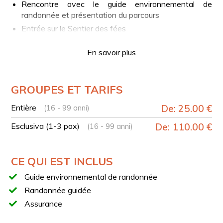
Rencontre avec le guide environnemental de
randonnée et présentation du parcours
Entrée sur le Sentier des fées
Marche sur des pentes douces
En savoir plus
Arrivée au Campo Figliolo
Retour au point de départ
DÉTAILS TECHNIQUES
GROUPES ET TARIFS
Durée : environ 6 heures
Entière
De: 25.00 €
(16 - 99 anni)
Longueur : 8,70 km
Esclusiva (1-3 pax)
De: 110.00 €
(16 - 99 anni)
Dénivelé : +/- 600 m
Difficulté : E (sentier de randonnée)
CE QUI EST INCLUS
EXPÉRIENCE EXCLUSIVE OU SORTIE EN
GROUPE
Guide environnemental de randonnée
Le tarif de 20 € s’applique aux petits groupes exclusifs
Randonnée guidée
et sera confirmé avec un minimum de 4 participants.
Assurance
Pour les sorties en groupe, consultez le calendrier pour
voir les disponibilités mensuelles et réserver à un tarif