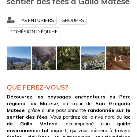
sentier des fées à Gallo Matese
AVENTURIERS
GROUPES
COHÉSION D’ÉQUIPE
+1
QUE FEREZ-VOUS?
Découvrez les paysages enchanteurs du Parc
régional du Matese
, au cœur de
San Gregorio
Matese
, grâce à une passionnante
randonnée sur le
sentier des fées
. Vous partirez de la rive nord du
lac
de Gallo Matese
, accompagné d’un
guide
environnemental expert
, qui vous mènera à travers
forêts
,
clairières
et
panoramas spectaculaires