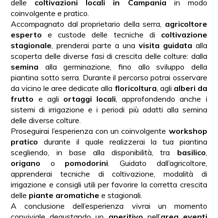
delle
coltivazioni locali in Campania
in modo
coinvolgente e pratico.
Accompagnato dal proprietario della serra,
agricoltore
esperto
e custode delle tecniche di
coltivazione
stagionale
, prenderai parte a una
visita guidata
alla
scoperta delle diverse fasi di crescita delle colture: dalla
semina
alla germinazione, fino allo sviluppo della
piantina sotto serra. Durante il percorso potrai osservare
da vicino le aree dedicate alla
floricoltura
, agli
alberi da
frutto
e agli
ortaggi locali
, approfondendo anche i
sistemi di irrigazione e i periodi più adatti alla semina
delle diverse colture.
Proseguirai l’esperienza con un coinvolgente
workshop
pratico
durante il quale realizzerai la tua piantina
scegliendo, in base alla disponibilità, tra
basilico
,
origano
o
pomodorini
. Guidato dall’agricoltore,
apprenderai tecniche di coltivazione, modalità di
irrigazione e consigli utili per favorire la corretta crescita
delle
piante aromatiche
e stagionali.
A conclusione dell’esperienza vivrai un momento
conviviale degustando un
aperitivo
nell’
area eventi