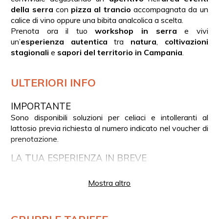
della serra
con
pizza al trancio
accompagnata da un
calice di vino oppure una bibita analcolica a scelta.
Prenota ora il tuo
workshop in serra
e vivi
un’
esperienza autentica
tra
natura
,
coltivazioni
stagionali
e
sapori del territorio in Campania
.
ULTERIORI INFO
IMPORTANTE
Sono disponibili soluzioni per celiaci e intolleranti al
lattosio previa richiesta al numero indicato nel voucher di
prenotazione.
LA TUA ESPERIENZA IN BREVE
Arrivo presso la serra ad Acerra
Mostra altro
Incontro con l’agricoltore
Introduzione all’esperienza agricola
Visita guidata tra serre e coltivazioni stagionali