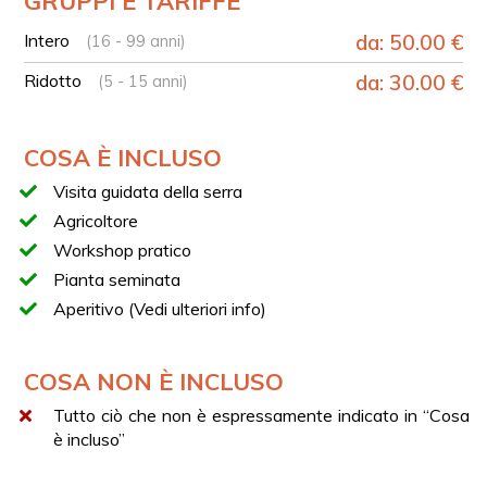
GRUPPI E TARIFFE
Scoperta delle fasi di crescita delle colture
Intero
da: 50.00 €
(16 - 99 anni)
Approfondimento su irrigazione e periodi di semina
Workshop pratico con realizzazione della propria
Ridotto
da: 30.00 €
(5 - 15 anni)
piantina
Scelta tra basilico, origano o pomodorini secondo
COSA È INCLUSO
disponibilità
Aperitivo finale con pizza al trancio e bevanda inclusa
Visita guidata della serra
APERITIVO
Agricoltore
L'aperitivo incluso nell’esperienza prevede:
Workshop pratico
Pianta seminata
Pizza al trancio
Aperitivo (Vedi ulteriori info)
Calice di vino
Oppure bibita analcolica a scelta tra Coca-Cola, Fanta
o succo di frutta
COSA NON È INCLUSO
Tutto ciò che non è espressamente indicato in “Cosa
è incluso”