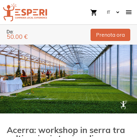

shopping_cart
Da:
Prenota ora
50.00 €
Acerra: workshop in serra tra