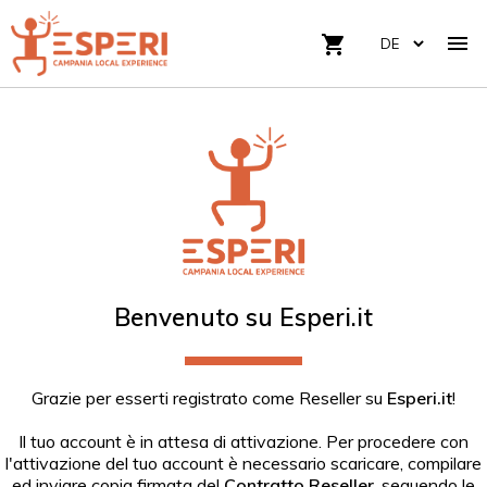

shopping_cart
Benvenuto su Esperi.it
Grazie per esserti registrato come Reseller su
Esperi.it
!
Il tuo account è in attesa di attivazione. Per procedere con
l'attivazione del tuo account è necessario scaricare, compilare
ed inviare copia firmata del
Contratto Reseller
, seguendo le