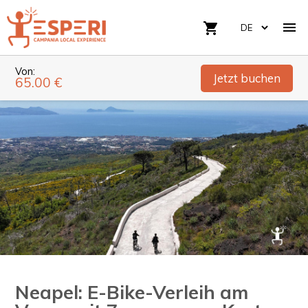

shopping_cart
Von:
Jetzt buchen
65.00 €
Neapel: E-Bike-Verleih am