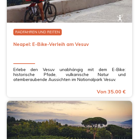
for a group of friends!
Dery C.
The e-bikes made the climb enjoyable and accessible,
allowing us to take in the scenery without too much
effort. Reaching the crater was the most exciting part,
RADFAHREN UND REITEN
with spectacular views. The staff were friendly and
helpful. Highly recommended!
Neapel: E-Bike-Verleih am Vesuv
Erlebe den Vesuv unabhängig mit dem E-Bike:
historische Pfade, vulkanische Natur und
atemberaubende Aussichten im Nationalpark Vesuv.
Von 35.00 €