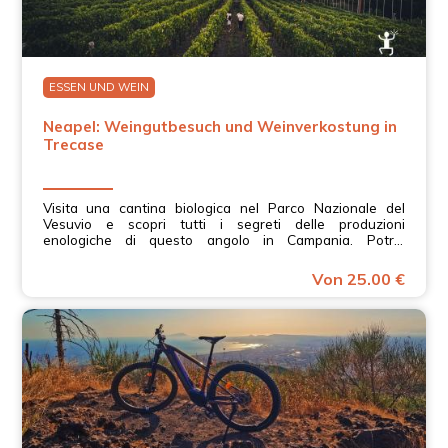
ESSEN UND WEIN
Neapel: Weingutbesuch und Weinverkostung in
Trecase
Visita una cantina biologica nel Parco Nazionale del
Vesuvio e scopri tutti i segreti delle produzioni
enologiche di questo angolo in Campania. Potrai
scegliere la formula degustazione che più preferisci e
scoprire, insieme ai produttori, i grandi vini che
Von 25.00 €
esprimono al meglio il territorio Vesuviano.