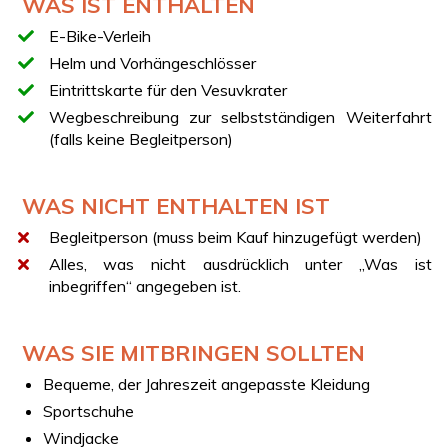
WAS IST ENTHALTEN
entlang der Matrone-Straße bis auf 1050 Meter
E-Bike-Verleih
Parken des E-Bikes und Wanderung von ca. 3 km zu
Helm und Vorhängeschlösser
Fuß
Eintrittskarte für den Vesuvkrater
Zugang zum Vesuv-Krater mit Eintrittskarte inklusive
Wegbeschreibung zur selbstständigen Weiterfahrt
Rückkehr nach Boscotrecase (NA) zu Fuß und mit
(falls keine Begleitperson)
dem E-Bike
TICKET FÜR DEN GRAN CONO
WAS NICHT ENTHALTEN IST
Dein Erlebnis beinhaltet das Eintrittsticket für den Krater
des Vesuvs. Am Zugangspunkt kannst du dein E-Bike
Begleitperson (muss beim Kauf hinzugefügt werden)
abstellen und den Krater zu Fuß besichtigen.
Alles, was nicht ausdrücklich unter „Was ist
ERLEBNIS OHNE KRATEREINTRITT
inbegriffen“ angegeben ist.
Wenn keine Verfügbarkeit besteht oder du den Gran
Cono nicht besuchen möchtest, kannst du hier den
E-
WAS SIE MITBRINGEN SOLLTEN
Bike-Verleih ohne Eintritt buchen
.
Bequeme, der Jahreszeit angepasste Kleidung
FAHRRADTYP
Sportschuhe
Das Erlebnis umfasst komfortable E-Bikes mit
Tretunterstützung, ideal auch für Ungeübte bei
Windjacke