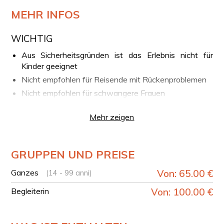
MEHR INFOS
WICHTIG
Aus Sicherheitsgründen ist das Erlebnis nicht für
Kinder geeignet
Nicht empfohlen für Reisende mit Rückenproblemen
Nicht empfohlen für schwangere Frauen
Nicht empfohlen für Reisende mit Herzproblemen
Mehr zeigen
oder anderen ernsten gesundheitlichen Beschwerden
Die Aktivität findet im Freien und in der Natur statt.
Personen mit Allergien sollten entsprechende
GRUPPEN UND PREISE
Vorsichtsmaßnahmen treffen und ggf. medizinische
Hilfsmittel mitbringen.
Ganzes
Von: 65.00 €
(14 - 99 anni)
DEIN ERLEBNIS AUF EINEN BLICK
Begleiterin
Von: 100.00 €
Abfahrt vom Treffpunkt in Boscotrecase (NA) (8:30
Uhr, 10:00 Uhr oder auf Anfrage andere Zeiten)
Autonome Fahrt (oder mit Begleiter) mit dem E-Bike