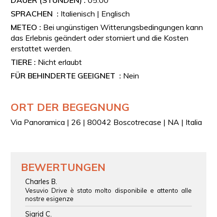
an nicht im Kalender aufgeführten Tagen – durch den
SPRACHEN :
Italienisch | Englisch
eigenständigen Erwerb des Eintrittstickets für den
METEO :
Bei ungünstigen Witterungsbedingungen kann
Nationalpark Vesuv.
das Erlebnis geändert oder storniert und die Kosten
erstattet werden.
TIERE :
Nicht erlaubt
FÜR BEHINDERTE GEEIGNET :
Nein
ORT DER BEGEGNUNG
Via Panoramica | 26 | 80042 Boscotrecase | NA | Italia
BEWERTUNGEN
Charles B.
Vesuvio Drive è stato molto disponibile e attento alle
nostre esigenze
Sigrid C.