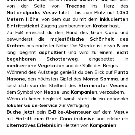
von der Seite von
Trecase
ins Herz des
Nationalparks Vesuv
führt – bis zum Platz auf
1050
Metern Höhe
, von dem aus du mit dem
inkludierten
Eintrittsticket
Zugang zum berühmten
Krater
hast.
Zu Fuß erreichst du den Rand des
Gran Cono
und
bewunderst die
majestätische Schönheit des
Kraters
aus nächster Nähe. Die Strecke ist etwa
8 km
lang, beginnt
asphaltiert
und wird zu einem
leicht
begehbaren Schotterweg
, eingebettet in
mediterrane Vegetation
und die Stille des Berges.
Während des Aufstiegs genießt du den Blick auf
Punta
Nasone
, den höchsten Gipfel des
Monte Somma
, und
lässt dich von der Steilheit des
Sterminator Vesevo
,
dem Symbol von
Neapel
und
Kampanien
, verzaubern.
Wenn du lieber begleitet wirst, steht dir ein optionaler
lokaler Guide-Service
zur Verfügung.
Buche jetzt
dein
E-Bike-Abenteuer
auf dem
Vesuv
mit
Eintritt zum Gran Cono inklusive
und erlebe ein
alternatives Erlebnis
im Herzen von
Kampanien