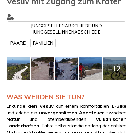
Vesuv mit Zugang zum Krater
JUNGGESELLENABSCHIEDE UND
JUNGGESELLINNENABSCHIEDE
PAARE
FAMILIEN
+12
WAS WERDEN SIE TUN?
Erkunde den Vesuv
auf einem komfortablen
E-Bike
und erlebe ein
unvergessliches Abenteuer
zwischen
Natur
und atemberaubenden
vulkanischen
Landschaften
. Fahre selbstständig entlang der antiken
Matrone-Straße
, einem
historischen Pfad
, der dich