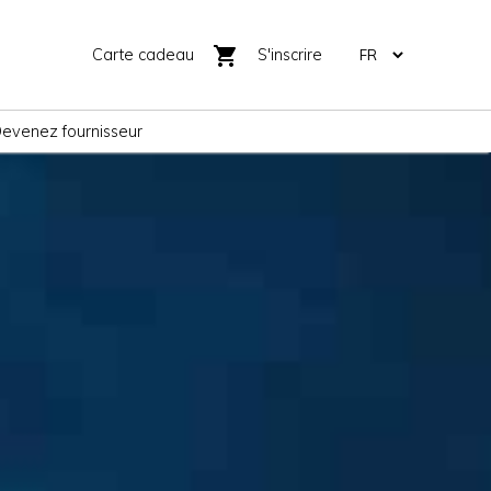
shopping_cart
Carte cadeau
S'inscrire
evenez fournisseur