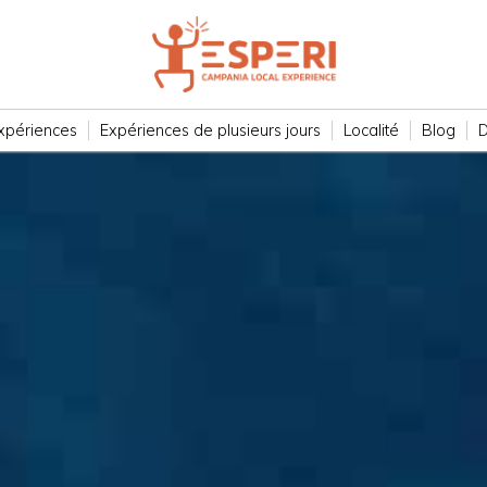
xpériences
Expériences de plusieurs jours
Localité
Blog
D