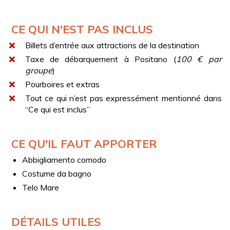
Réfrigérateur extérieur au cockpit
Banquette arrière
CE QUI N'EST PAS INCLUS
Grand bain de soleil à l’avant
Billets d’entrée aux attractions de la destination
Salle de bain avec douche
Taxe de débarquement à Positano (
100 € par
Capacité maximale : 12 passagers + équipage
groupe
)
Pourboires et extras
Pursuit 3100 OffShore
Tout ce qui n’est pas expressément mentionné dans
“Ce qui est inclus”
Dispose d’espaces élégants et fonctionnels – parfait
pour la pêche ou les croisières côtières. Équipé de
matériel de pêche de dernière génération pour une
CE QU'IL FAUT APPORTER
expérience sûre et amusante.
Abbigliamento comodo
Longueur : 9,45 m
Costume da bagno
Puissance : 315 CV
Telo Mare
Équipements :
2 couchages à l’avant + 2 couchages dans la dinette
DÉTAILS UTILES
convertible