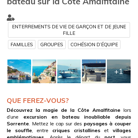
bateau sur la Côte Amalfitaine
ENTERREMENTS DE VIE DE GARÇON ET DE JEUNE
FILLE
FAMILLES
GROUPES
COHÉSION D’ÉQUIPE
+1
QUE FEREZ-VOUS?
Découvrez la magie de la Côte Amalfitaine
lors
d’une
excursion en bateau inoubliable depuis
Sorrente
. Mettez le cap sur des
paysages à couper
le souffle
, entre
criques cristallines
et
villages
emblématiques
. Après le départ du
port
, vous