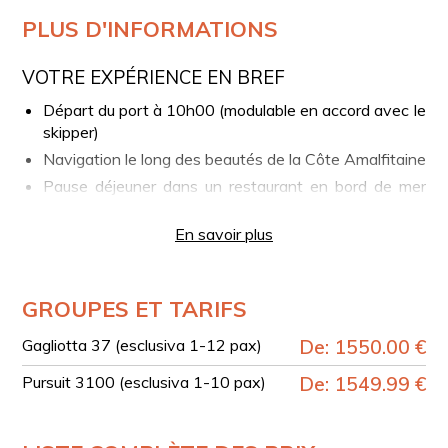
PLUS D'INFORMATIONS
VOTRE EXPÉRIENCE EN BREF
Départ du port à 10h00 (modulable en accord avec le
skipper)
Navigation le long des beautés de la Côte Amalfitaine
Pause déjeuner dans un restaurant en bord de mer
(optionnel, non inclus)
En savoir plus
Temps libre à Positano et/ou Amalfi (taxe de
débarquement non incluse)
Retour au port dans l’après-midi
GROUPES ET TARIFS
PORT D’EMBARQUEMENT
Gagliotta 37 (esclusiva 1-12 pax)
De: 1550.00 €
Après votre réservation, vous pouvez contacter le
skipper pour définir le port d’embarquement entre
Pursuit 3100 (esclusiva 1-10 pax)
De: 1549.99 €
Sorrente – Marina Piccola ou Castellammare di Stabia,
sans frais supplémentaires.
Pour d’autres ports, vous pouvez ajouter l’option au