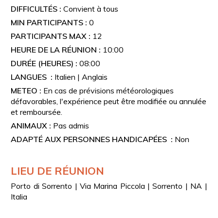
1 salle de bain avec douche
DIFFICULTÉS :
Convient à tous
Cuisine équipée : plaque de cuisson, évier,
MIN PARTICIPANTS :
0
réfrigérateur
PARTICIPANTS MAX :
12
Matériel de pêche complet, y compris vivier et broyeur
HEURE DE LA RÉUNION :
10:00
d’appâts
DURÉE (HEURES) :
08:00
Capacité maximale : 10 passagers + équipage
LANGUES :
Italien | Anglais
METEO :
En cas de prévisions météorologiques
défavorables, l'expérience peut être modifiée ou annulée
et remboursée.
ANIMAUX :
Pas admis
ADAPTÉ AUX PERSONNES HANDICAPÉES :
Non
LIEU DE RÉUNION
Porto di Sorrento | Via Marina Piccola | Sorrento | NA |
Italia