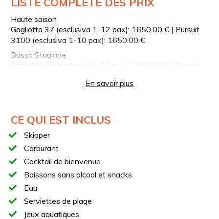
LISTE COMPLÈTE DES PRIX
panier lors de l’achat.
Haute saison
BATEAUX
Gagliotta 37 (esclusiva 1-12 pax): 1650.00 € | Pursuit
La sélection des bateaux dépend de la disponibilité aux
3100 (esclusiva 1-10 pax): 1650.00 €
dates choisies et peut être effectuée lors de la
Bassa Stagione
réservation :
Gagliotta 37 (esclusiva 1-12 pax): 1550.00 € | Pursuit
3100 (esclusiva 1-10 pax): 1550.00 €
En savoir plus
Gagliotta Gagliardo 37
Allie confort et praticité, assurant sécurité et habitabilité.
La disposition bien pensée et la simplicité élégante
CE QUI EST INCLUS
garantissent un confort total.
Skipper
Longueur : 10,10 m (max 11,30 m)
Carburant
Puissance : 540 CV
Cocktail de bienvenue
Équipements :
Boissons sans alcool et snacks
1 cabine avec 4 couchages
Eau
Dinette convertible avec rangement
Serviettes de plage
Deux banquettes face à face avec table
Jeux aquatiques