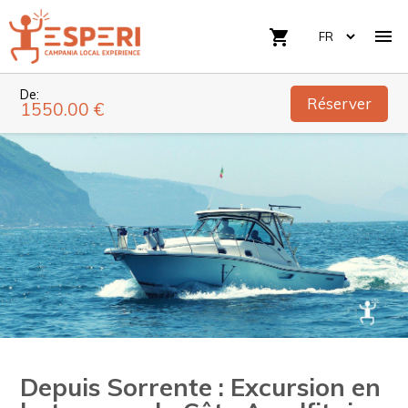

shopping_cart
De:
Réserver
1550.00 €
Depuis Sorrente : Excursion en