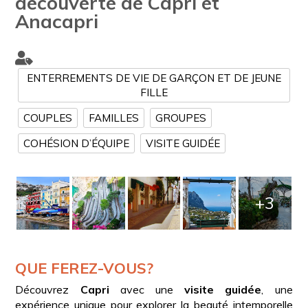
découverte de Capri et
Anacapri
ENTERREMENTS DE VIE DE GARÇON ET DE JEUNE
FILLE
COUPLES
FAMILLES
GROUPES
COHÉSION D’ÉQUIPE
VISITE GUIDÉE
+3
QUE FEREZ-VOUS?
Découvrez
Capri
avec une
visite guidée
, une
expérience unique pour explorer la beauté intemporelle