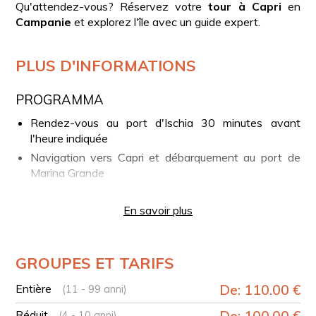
Qu'attendez-vous? Réservez votre
tour à Capri
en
Campanie
et explorez l'île avec un guide expert.
PLUS D'INFORMATIONS
PROGRAMMA
Rendez-vous au port d'Ischia 30 minutes avant
l'heure indiquée
Navigation vers Capri et débarquement au port de
Marina Grande
Départ de Marina Grande en minibus en direction
d'Anacapri
En savoir plus
Visite du centre historique d'Anacapri
Retour en minibus vers Capri
GROUPES ET TARIFS
Visite du centre de Capri
Visite de la Certosa di San Giacomo et des Jardins
Entière
De: 110.00 €
(11 - 99 anni)
d'Auguste (optionnel)
Réduit
De: 100.00 €
(4 - 10 anni)