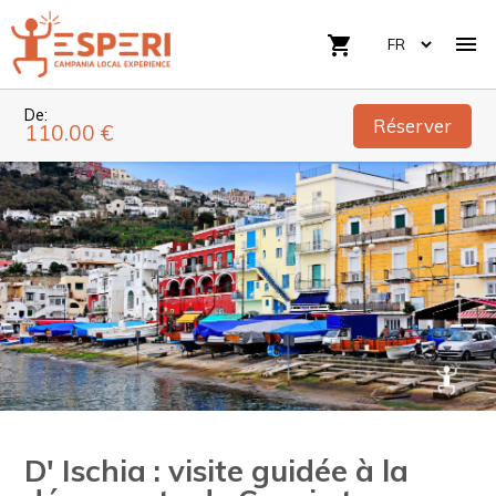

shopping_cart
De:
Réserver
110.00 €
D' Ischia : visite guidée à la