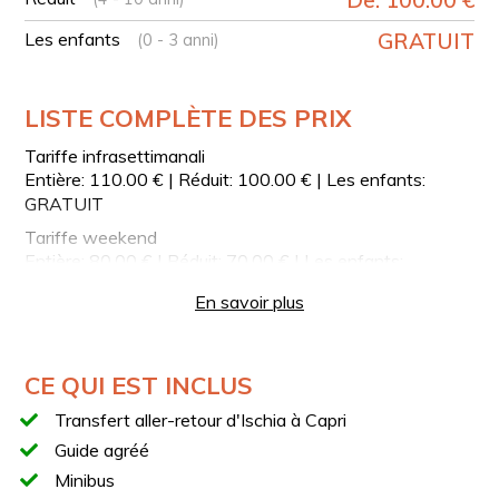
Retour au port d'Ischia
Les enfants
GRATUIT
(0 - 3 anni)
VOTRE EMBARCATION
Transfert Ischia-Capri : motonave
IMPORTANT
LISTE COMPLÈTE DES PRIX
L'enregistrement pour l'embarquement doit être
Tariffe infrasettimanali
effectué 30 minutes avant l'heure de départ indiquée.
Entière: 110.00 € | Réduit: 100.00 € | Les enfants:
GRATUIT
Tariffe weekend
Entière: 80.00 € | Réduit: 70.00 € | Les enfants:
GRATUIT
En savoir plus
CE QUI EST INCLUS
Transfert aller-retour d'Ischia à Capri
Guide agréé
Minibus