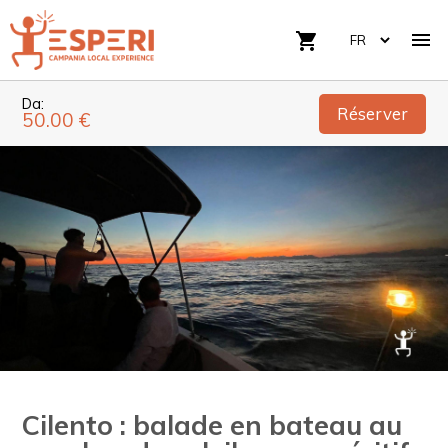

shopping_cart
Da:
Réserver
50.00 €
Cilento : balade en bateau au