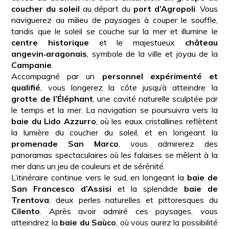
coucher du soleil
au départ du
port d’Agropoli
. Vous
naviguerez au milieu de paysages à couper le souffle,
tandis que le soleil se couche sur la mer et illumine le
centre historique
et le majestueux
château
angevin‑aragonais
, symbole de la ville et joyau de la
Campanie
.
Accompagné par un
personnel expérimenté et
qualifié
, vous longerez la côte jusqu’à atteindre la
grotte de l’Éléphant
, une cavité naturelle sculptée par
le temps et la mer. La navigation se poursuivra vers la
baie du Lido Azzurro
, où les eaux cristallines reflètent
la lumière du coucher du soleil, et en longeant la
promenade San Marco
, vous admirerez des
panoramas spectaculaires où les falaises se mêlent à la
mer dans un jeu de couleurs et de sérénité.
L’itinéraire continue vers le sud, en longeant la
baie de
San Francesco d’Assisi
et la splendide
baie de
Trentova
, deux perles naturelles et pittoresques du
Cilento
. Après avoir admiré ces paysages, vous
atteindrez la
baie du Saùco
, où vous aurez la possibilité