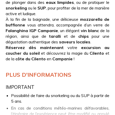
de plonger dans des
eaux limpides
, ou de pratiquer le
snorkeling
ou le
SUP
, pour profiter de la mer de manière
active et ludique.
À la fin de la baignade, une délicieuse
mozzarella de
bufflonne
vous attendra, accompagnée d’un verre de
Falanghina IGP Campanie
, un élégant
vin blanc
de la
région, ainsi que de
taralli
et de
chips
pour une
dégustation authentique des
saveurs locales
.
Réservez dès maintenant
votre
excursion au
coucher du soleil
et découvrez la magie du
Cilento
et
de la
côte du Cilento
en
Campanie
!
PLUS D'INFORMATIONS
IMPORTANT
Possibilité de faire du snorkeling ou du SUP à partir de
5 ans.
En cas de conditions météo-marines défavorables,
l’itinéraire de l’expérience peut être modifié ou annulé