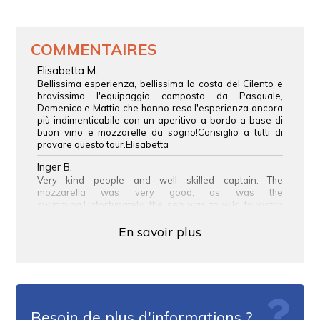
TOUR EXCLUSIF
Cette expérience peut également être proposée en
COMMENTAIRES
exclusivité. Écrivez-nous à support@esperi.it pour
organiser votre excursion personnalisée et vivre une
Elisabetta M.
expérience unique sur mesure.
Bellissima esperienza, bellissima la costa del Cilento e
bravissimo l'equipaggio composto da Pasquale,
Domenico e Mattia che hanno reso l'esperienza ancora
più indimenticabile con un aperitivo a bordo a base di
buon vino e mozzarelle da sogno!Consiglio a tutti di
provare questo tour.Elisabetta
Inger B.
Very kind people and well skilled captain. The
mozzarella was very good, as was the
swimming.Unfortunately, the sea was to wild to watch
the complete sunset, but the very nice pictures that were
send to us made up for it!
En savoir plus
Benedetta C.
Tour in barca al tramonto da Agropoli bellissimo ed
emozionante. Pasquale super disponibile e gentilissimo.
Vi ringraziamo immensamente per questa esperienza,
ritorneremo sicuramente!
Besoin de plus d'informations ?