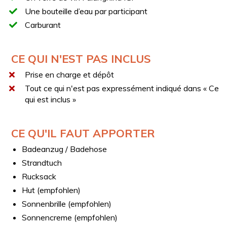
Navigation vers la baie du Lido Azzurro
Une bouteille d’eau par participant
Visite de la promenade San Marco
Carburant
Vue sur la baie de San Francesco d’Assisi
Vue sur la baie de Trentova
Arrêt baignade dans la baie du Saùco
CE QUI N'EST PAS INCLUS
Possibilité de faire du snorkeling ou du SUP pendant
Prise en charge et dépôt
les arrêts
Tout ce qui n'est pas expressément indiqué dans « Ce
Dégustation de mozzarella de bufflonne
qui est inclus »
VOTRE BATEAU
Gozzo en fibre de verre
CE QU'IL FAUT APPORTER
Longueur : 7,5 m
Badeanzug / Badehose
Largeur : 2,5 m
Strandtuch
Taud pare-soleil
Rucksack
Échelle
Hut (empfohlen)
Douche
Sonnenbrille (empfohlen)
APÉRITIF
Sonnencreme (empfohlen)