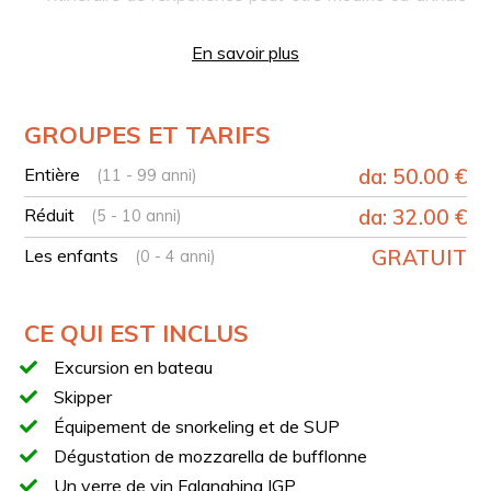
et remboursé.
Pour les participants intolérants au lactose, un
En savoir plus
plateau de charcuterie est prévu sur demande en
contactant le numéro indiqué sur le voucher après la
réservation.
GROUPES ET TARIFS
Il est possible d’apporter à bord des équipements pour
Entière
enfants tels que sièges auto, poussettes pliables ou
da: 50.00 €
(11 - 99 anni)
autres accessoires.
Réduit
da: 32.00 €
(5 - 10 anni)
Pour les langues allemande et française, du matériel
imprimé sera fourni avec des explications sur les sites
Les enfants
GRATUIT
(0 - 4 anni)
visités.
VOTRE EXPÉRIENCE EN BREF
CE QUI EST INCLUS
Départ du port d’Agropoli
Excursion en bateau
Excursion en bateau le long de la côte du Cilento
Skipper
Vue sur le centre historique d’Agropoli et le château
Équipement de snorkeling et de SUP
angevin-aragonais
Dégustation de mozzarella de bufflonne
Navigation vers la grotte de l’Éléphant
Un verre de vin Falanghina IGP