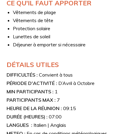
CE QU'IL FAUT APPORTER
côte amalfitaine, moyennant un coût supplémentaire à
payer sur place.
Vêtements de plage
Vêtements de tête
Protection solaire
Lunettes de soleil
Déjeuner à emporter si nécessaire
DÉTAILS UTILES
DIFFICULTÉS :
Convient à tous
PÉRIODE D'ACTIVITÉ :
D’Avril à Octobre
MIN PARTICIPANTS :
1
PARTICIPANTS MAX :
7
HEURE DE LA RÉUNION :
09:15
DURÉE (HEURES) :
07:00
LANGUES :
Italien | Anglais
METEO :
En cas de conditions météorologiques