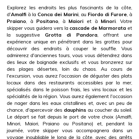
Explorez les endroits les plus fascinants de la côte,
d'
Amalfi
à la
Conca
dei
Marini
, au
Fiordo
di
Furore
, à
Praiano
, à
Positano
, à
Maiori
et à
Minori
. Votre
skipper vous guidera vers la
cascade de Marmorata
et
la suggestive
Grotta di Pandora
, offrant une
expérience unique en pénétrant dans les grottes pour
découvrir des endroits à couper le souffle. Vous
admirerez d'anciennes tours, vous vous détendrez dans
des lieux de baignade exclusifs et vous bronzerez sur
des plages désertes, loin du chaos. Au cours de
l'excursion, vous aurez l'occasion de déguster des plats
locaux dans des restaurants accessibles par la mer,
spécialisés dans le poisson frais, les vins locaux et les
spécialités de la région. Vous aurez également l'occasion
de nager dans les eaux cristallines et, avec un peu de
chance, d'apercevoir des
dauphins
au coucher du soleil.
Le départ se fait depuis le port de votre choix (Amalfi,
Minori, Maiori, Praiano ou Positano) et, pendant la
journée, votre skipper vous accompagnera dans un
voyage inoubliable le long de la côte, avec des arrêts