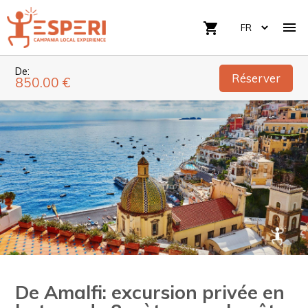

shopping_cart
De:
Réserver
850.00 €
De Amalfi: excursion privée en