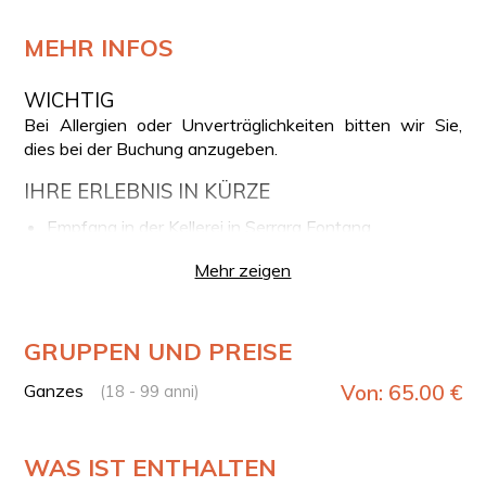
MEHR INFOS
WICHTIG
Bei Allergien oder Unverträglichkeiten bitten wir Sie,
dies bei der Buchung anzugeben.
IHRE ERLEBNIS IN KÜRZE
Empfang in der Kellerei in Serrara Fontana
Geführte Tour der Weinberge mit einem zertifizierten
Mehr zeigen
Führer
Besichtigung der Kellerei
Verkostung von typischen und saisonalen Produkten
GRUPPEN UND PREISE
Verkostung des "Biancolella"
Ganzes
Von: 65.00 €
(18 - 99 anni)
VERKOSTUNG
Das Erlebnis gipfelt in einer Verkostung des Biancolella,
des autochthonen Weins von Ischia, begleitet von
WAS IST ENTHALTEN
typischen und saisonalen Produkten. Eine einzigartige