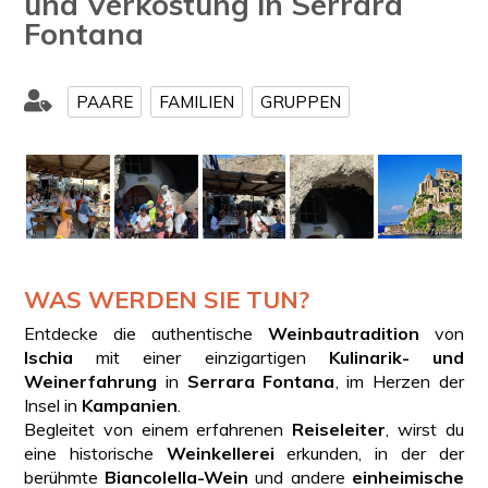
und Verkostung in Serrara
Fontana
PAARE
FAMILIEN
GRUPPEN
WAS WERDEN SIE TUN?
Entdecke die authentische
Weinbautradition
von
Ischia
mit einer einzigartigen
Kulinarik- und
Weinerfahrung
in
Serrara Fontana
, im Herzen der
Insel in
Kampanien
.
Begleitet von einem erfahrenen
Reiseleiter
, wirst du
eine historische
Weinkellerei
erkunden, in der der
berühmte
Biancolella-Wein
und andere
einheimische