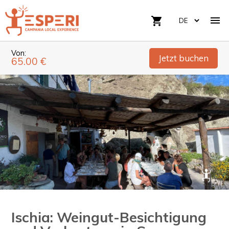

shopping_cart
Von:
Jetzt buchen
65.00 €
Ischia: Weingut-Besichtigung