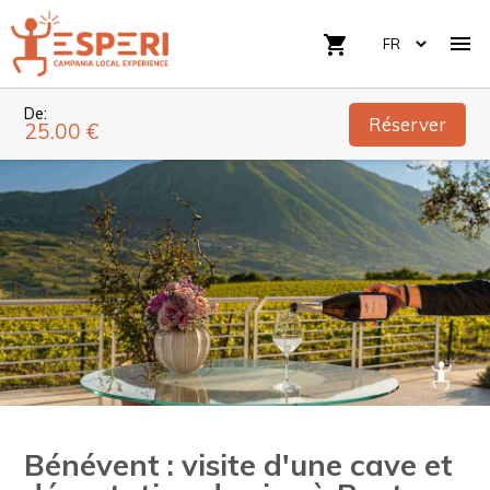

shopping_cart
De:
Réserver
25.00 €
Bénévent : visite d'une cave et