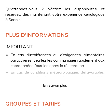
Qu'attendez-vous ? Vérifiez les disponibilités et
réservez dès maintenant votre expérience œnologique
à Sannio !
PLUS D'INFORMATIONS
IMPORTANT
En cas d’intolérances ou d’exigences alimentaires
particulières, veuillez les communiquer rapidement aux
coordonnées fournies après la réservation.
En cas de conditions météorologiques défavorables,
la promenade dans les vignobles pourra être modifiée
ou adaptée afin de garantir le bon déroulement de
En savoir plus
l’expérience.
VOTRE EXPÉRIENCE EN BREF
GROUPES ET TARIFS
Accueil à la cave