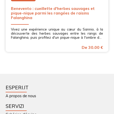
Benevento : cueillette d'herbes sauvages et
pique-nique parmi les rangées de raisins
Falanghina
Vivez une expérience unique au cœur du Sannio, à la
découverte des herbes sauvages entre les rangs de
Falanghina, puis profitez d'un pique-nique à l'ombre des
vignobles dans la région de Beneventano.
De 30.00 €
ESPERI.IT
A propos de nous
SERVIZI