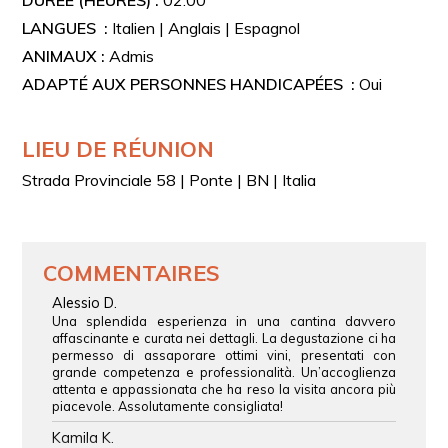
Une fois le parcours choisi (STANDARD ou PREMIUM),
LANGUES :
Italien | Anglais | Espagnol
vous pourrez communiquer ultérieurement votre
ANIMAUX :
Admis
préférence entre LES BLANCS DU TABURNO ou LES
ROUGES DU TABURNO, ou bien TYPE A ou TYPE B.
ADAPTÉ AUX PERSONNES HANDICAPÉES :
Oui
PLANCHE DE CHARCUTERIES ET
FROMAGES
LIEU DE RÉUNION
En accompagnement de vos dégustations, une planche
Strada Provinciale 58 | Ponte | BN | Italia
de charcuteries et fromages locaux sera servie,
accompagnée de bruschette à l’huile d’olive extra vierge
du territoire.
COMMENTAIRES
Alessio D.
Una splendida esperienza in una cantina davvero
affascinante e curata nei dettagli. La degustazione ci ha
permesso di assaporare ottimi vini, presentati con
grande competenza e professionalità. Un’accoglienza
attenta e appassionata che ha reso la visita ancora più
piacevole. Assolutamente consigliata!
Kamila K.