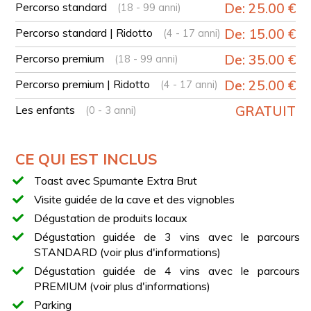
Toast de bienvenue avec Spumante Extra Brut
Percorso standard
De: 25.00 €
(18 - 99 anni)
Visite guidée des vignobles jusqu’à la zone de
Percorso standard | Ridotto
De: 15.00 €
(4 - 17 anni)
transformation
Percorso premium
Dégustations de vins et de produits typiques selon le
De: 35.00 €
(18 - 99 anni)
parcours choisi
Percorso premium | Ridotto
De: 25.00 €
(4 - 17 anni)
PARCOURS STANDARD
Les enfants
GRATUIT
(0 - 3 anni)
LES BLANCS DU TABURNO
Dégustation de trois vins blancs autochtones :
CE QUI EST INCLUS
Coda di Volpe Sannio DOC
Toast avec Spumante Extra Brut
Falanghina del Sannio DOC affinée en acier
Visite guidée de la cave et des vignobles
Falanghina del Sannio DOC affinée en bois
Dégustation de produits locaux
LES ROUGES DU TABURNO
Dégustation guidée de 3 vins avec le parcours
STANDARD (voir plus d'informations)
Dégustation de trois vins rouges autochtones :
Dégustation guidée de 4 vins avec le parcours
Piedirosso Sannio DOC ou Aglianico del Taburno
PREMIUM (voir plus d'informations)
DOCG (Rosé)
Parking