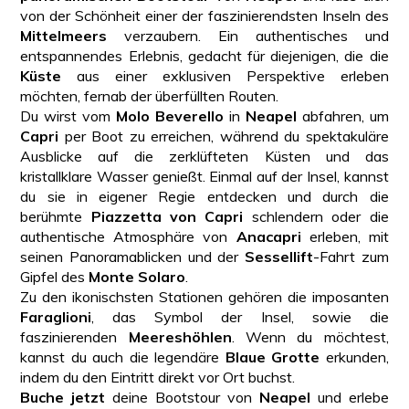
von der Schönheit einer der faszinierendsten Inseln des
Mittelmeers
verzaubern. Ein authentisches und
entspannendes Erlebnis, gedacht für diejenigen, die die
Küste
aus einer exklusiven Perspektive erleben
möchten, fernab der überfüllten Routen.
Du wirst vom
Molo Beverello
in
Neapel
abfahren, um
Capri
per Boot zu erreichen, während du spektakuläre
Ausblicke auf die zerklüfteten Küsten und das
kristallklare Wasser genießt. Einmal auf der Insel, kannst
du sie in eigener Regie entdecken und durch die
berühmte
Piazzetta von Capri
schlendern oder die
authentische Atmosphäre von
Anacapri
erleben, mit
seinen Panoramablicken und der
Sessellift
-Fahrt zum
Gipfel des
Monte Solaro
.
Zu den ikonischsten Stationen gehören die imposanten
Faraglioni
, das Symbol der Insel, sowie die
faszinierenden
Meereshöhlen
. Wenn du möchtest,
kannst du auch die legendäre
Blaue Grotte
erkunden,
indem du den Eintritt direkt vor Ort buchst.
Buche jetzt
deine Bootstour von
Neapel
und erlebe