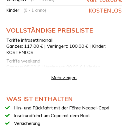
Voucher per E-Mail, den du am Ticketschalter am Molo
Kinder
KOSTENLOS
(0 - 1 anno)
Beverello vorzeigen musst, um dein Ticket abzuholen.
Nach der Ankunft in Capri wirst du einen zweiten
Voucher erhalten, den du vorzeigen musst, um an der
VOLLSTÄNDIGE PREISLISTE
Inselrundfahrt teilzunehmen.
Tariffe infrasettimanali
Ganzes: 117.00 € | Verringert: 100.00 € | Kinder:
KOSTENLOS
Tariffe weekend
Ganzes: 85.00 € | Verringert: 80.00 € | Kinder:
KOSTENLOS
Mehr zeigen
WAS IST ENTHALTEN
Hin- und Rückfahrt mit der Fähre Neapel-Capri
Inselrundfahrt um Capri mit dem Boot
Versicherung