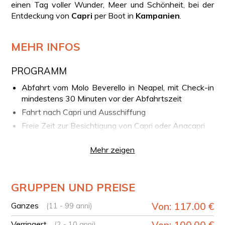
einen Tag voller Wunder, Meer und Schönheit, bei der
Entdeckung von
Capri
per Boot in
Kampanien
.
MEHR INFOS
PROGRAMM
Abfahrt vom Molo Beverello in Neapel, mit Check-in
mindestens 30 Minuten vor der Abfahrtszeit
Fahrt nach Capri und Ausschiffung
Freie Zeit zur Besichtigung von Capri oder Anacapri
Rundfahrt um die Insel mit dem Boot
Mehr zeigen
Rückfahrt nach Neapel mit der Fähre
DEIN SCHIFF
Transfer Neapel-Capri: Fähre
GRUPPEN UND PREISE
FAHRKARTEN VOUCHER
Ganzes
Von: 117.00 €
(11 - 99 anni)
Wir empfehlen, mindestens 30 Minuten vor der Abfahrt
Verringert
Von: 100.00 €
einzuchecken. Nach der Buchung erhältst du einen
(2 - 10 anni)