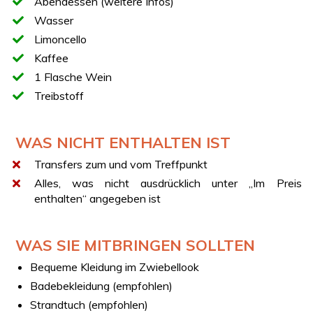
Abendessen (weitere Infos)
DEIN BOOT
Wasser
Azimut 43 Vintage
Limoncello
Länge: 14,3 m
Kaffee
Breite: 4,6 m
1 Flasche Wein
2 Badezimmer
Treibstoff
APERITIF
Der Aperitif umfasst alkoholische und alkoholfreie
WAS NICHT ENTHALTEN IST
Getränke, begleitet von drei köstlichen Fingerfoods. Zu
den alkoholischen Getränken gehört ein Schaumwein
Transfers zum und vom Treffpunkt
aus Pecorino oder Falanghina Brut.
Alles, was nicht ausdrücklich unter „Im Preis
enthalten“ angegeben ist
ABENDESSEN
Das Erlebnis beinhaltet ein exklusives Abendessen an
Bord mit Gerichten, die vom Koch zubereitet werden:
WAS SIE MITBRINGEN SOLLTEN
Thunfisch- und Fisch-Tatar mit Büffel-Burrata und
Avocado
,
Linguine oder Risotto mit
Bequeme Kleidung im Zwiebellook
Venusmuscheln, Zucchini und Kirschtomaten
sowie
Badebekleidung (empfohlen)
Dessert
.
Strandtuch (empfohlen)
Dazu gibt es eine Flasche Wein, aromatischen