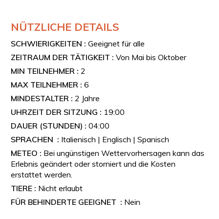
Limoncello und Kaffee.
Auf Wunsch können auch Weine, Champagner oder
NÜTZLICHE DETAILS
exklusive Gerichte angeboten werden.
SCHWIERIGKEITEN :
Geeignet für alle
WEINVERKOSTUNG
ZEITRAUM DER TÄTIGKEIT :
Von Mai bis Oktober
Je nach Verfügbarkeit wird eine Flasche Wein aus
MIN TEILNEHMER :
2
kampanischen oder nationalen Weinen serviert, z. B.:
MAX TEILNEHMER :
6
Müller-Thurgau
MINDESTALTER :
2 Jahre
Falanghina
UHRZEIT DER SITZUNG :
19:00
Piedirosso
DAUER (STUNDEN) :
04:00
Chianti
SPRACHEN :
Italienisch | Englisch | Spanisch
KINDER AN BORD
METEO :
Bei ungünstigen Wettervorhersagen kann das
Dieses Erlebnis ist auch für Familien gedacht und lädt
Erlebnis geändert oder storniert und die Kosten
zum Entspannen ein. Kinder dürfen gerne mitgebracht
erstattet werden.
werden.
TIERE :
Nicht erlaubt
KINDERMENÜ
FÜR BEHINDERTE GEEIGNET :
Nein
Das enthaltene Kindermenü bietet: