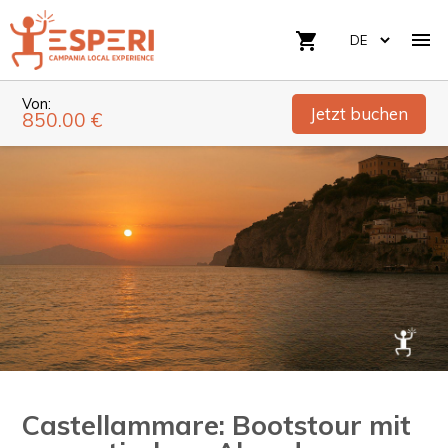

shopping_cart
Von:
Jetzt buchen
850.00 €
Castellammare: Bootstour mit