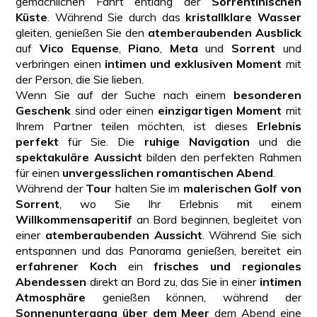
gemächlichen Fahrt entlang der
Sorrentinischen
Küste
. Während Sie durch das
kristallklare Wasser
gleiten, genießen Sie den
atemberaubenden Ausblick
auf
Vico Equense
,
Piano
,
Meta
und
Sorrent
und
verbringen einen
intimen und exklusiven Moment
mit
der Person, die Sie lieben.
Wenn Sie auf der Suche nach einem
besonderen
Geschenk
sind oder einen
einzigartigen Moment
mit
Ihrem Partner teilen möchten, ist dieses
Erlebnis
perfekt
für Sie. Die
ruhige Navigation
und die
spektakuläre Aussicht
bilden den perfekten Rahmen
für einen
unvergesslichen romantischen Abend
.
Während der
Tour
halten Sie im
malerischen Golf von
Sorrent
, wo Sie Ihr Erlebnis mit einem
Willkommensaperitif
an Bord beginnen, begleitet von
einer
atemberaubenden Aussicht
. Während Sie sich
entspannen und das Panorama genießen, bereitet ein
erfahrener Koch
ein
frisches und regionales
Abendessen
direkt an Bord zu, das Sie in einer
intimen
Atmosphäre
genießen können, während der
Sonnenuntergang über dem Meer
dem Abend eine