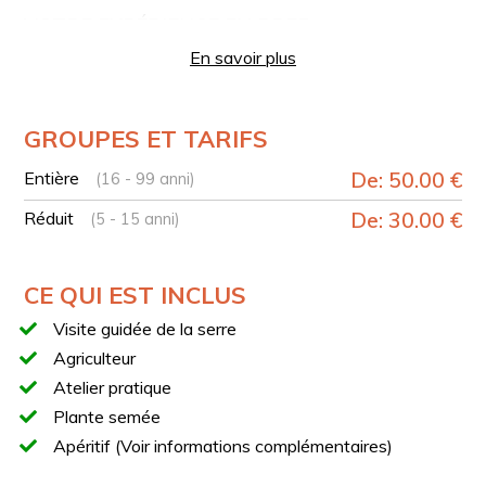
VOTRE EXPÉRIENCE EN BREF
En savoir plus
Arrivée à la serre d’Acerra
Rencontre avec l’agriculteur
Introduction à l’expérience agricole
GROUPES ET TARIFS
Visite guidée de la serre et des cultures saisonnières
Entière
De: 50.00 €
Découverte des différentes phases de croissance
(16 - 99 anni)
des cultures
Réduit
De: 30.00 €
(5 - 15 anni)
Explications sur les systèmes d’irrigation et les
périodes de semis
Atelier pratique avec création de votre propre plante
CE QUI EST INCLUS
Choix entre basilic, origan ou tomates cerises, selon
Visite guidée de la serre
disponibilité
Agriculteur
Apéritif final avec part de pizza et boisson incluse
Atelier pratique
APÉRITIF
Plante semée
L’apéritif inclus dans l’expérience comprend :
Apéritif (Voir informations complémentaires)
Part de pizza