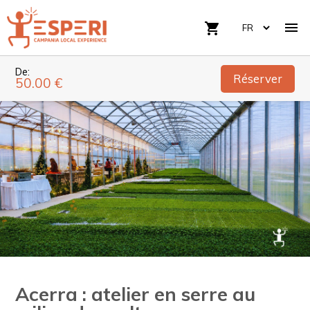

shopping_cart
De:
Réserver
50.00 €
Acerra : atelier en serre au