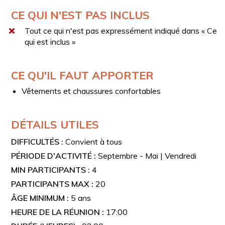
Un verre de vin
CE QUI N'EST PAS INCLUS
Ou une boisson sans alcool au choix : Coca-Cola,
Fanta ou jus de fruits
Tout ce qui n'est pas expressément indiqué dans « Ce
qui est inclus »
CE QU'IL FAUT APPORTER
Vêtements et chaussures confortables
DÉTAILS UTILES
DIFFICULTÉS :
Convient à tous
PÉRIODE D'ACTIVITÉ :
Septembre - Mai | Vendredi
MIN PARTICIPANTS :
4
PARTICIPANTS MAX :
20
ÂGE MINIMUM :
5 ans
HEURE DE LA RÉUNION :
17:00