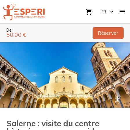

shopping_cart
De:
Réserver
50.00 €
Salerne : visite du centre