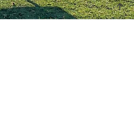
 NOI
SUPPORTO
Contattaci
FAQ
ni di vendita
|
Privacy Policy
|
Cookie Policy