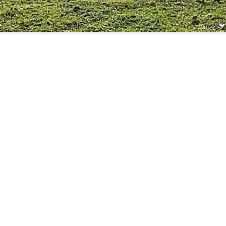
ESPERI.I
Chi siamo
© 2026 Esperi.it - P.IVA 01771110622
Iscritta al registro regionale Agenzie di Viagg