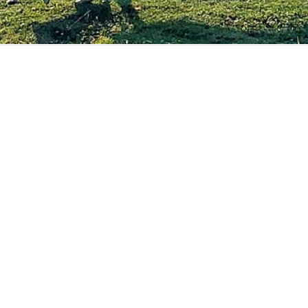
T
SERVIZI
LAVORA CON
Team Building
Fornitori
Reseller
Condizio
i e Turismo della Campania
Made with 💛 by
Escursì
Informativa sulla raccolta