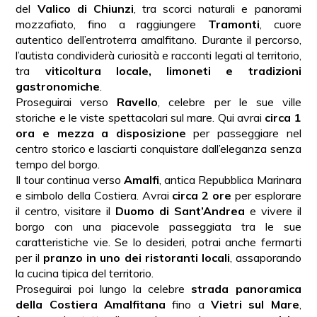
del
Valico di Chiunzi
, tra scorci naturali e panorami
mozzafiato, fino a raggiungere
Tramonti
, cuore
autentico dell’entroterra amalfitano. Durante il percorso,
l’autista condividerà curiosità e racconti legati al territorio,
tra
viticoltura locale, limoneti e tradizioni
gastronomiche
.
Proseguirai verso
Ravello
, celebre per le sue ville
storiche e le viste spettacolari sul mare. Qui avrai
circa 1
ora e mezza a disposizione
per passeggiare nel
centro storico e lasciarti conquistare dall’eleganza senza
tempo del borgo.
Il tour continua verso
Amalfi
, antica Repubblica Marinara
e simbolo della Costiera. Avrai
circa 2 ore
per esplorare
il centro, visitare il
Duomo di Sant’Andrea
e vivere il
borgo con una piacevole passeggiata tra le sue
caratteristiche vie. Se lo desideri, potrai anche fermarti
per il
pranzo in uno dei ristoranti locali
, assaporando
la cucina tipica del territorio.
Proseguirai poi lungo la celebre
strada panoramica
della Costiera Amalfitana
fino a
Vietri sul Mare
,