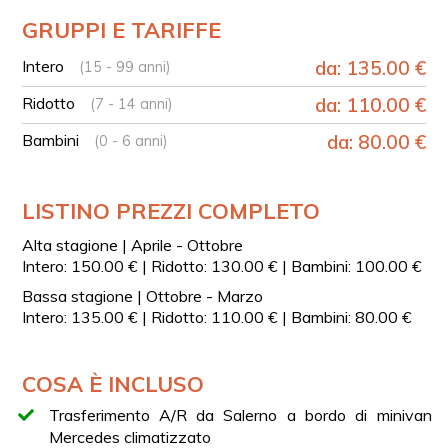
Passaggio panoramico su Tramonti
GRUPPI E TARIFFE
Trasferimento a Ravello e tempo libero (circa 1h30)
Intero
da: 135.00 €
(15 - 99 anni)
Proseguimento verso Amalfi e tempo libero (circa 2h)
Pranzo in un ristorante tipico locale (facoltativo)
Ridotto
da: 110.00 €
(7 - 14 anni)
Tappa a Vietri sul Mare e tempo libero (circa 1h)
Bambini
da: 80.00 €
(0 - 6 anni)
Rientro a Salerno
SERVIZIO DI PICK UP
LISTINO PREZZI COMPLETO
Per la zona di Salerno, il servizio di pick-up è disponibile
presso centro città, porto e stazione ferroviaria, con
Alta stagione | Aprile - Ottobre
possibilità di prelievo anche in altre località situate entro
Intero: 150.00 € | Ridotto: 130.00 € | Bambini: 100.00 €
un raggio di circa 6-7 km dal centro.
Bassa stagione | Ottobre - Marzo
Il punto di incontro verrà concordato direttamente con
Intero: 135.00 € | Ridotto: 110.00 € | Bambini: 80.00 €
l’autista al momento della prenotazione, in base alla
posizione degli ospiti.
COSA È INCLUSO
TOUR IN ESCLUSIVA
È possibile richiedere questo tour in modalità esclusiva e
Trasferimento A/R da Salerno a bordo di minivan
completamente personalizzabile. Per maggiori
Mercedes climatizzato