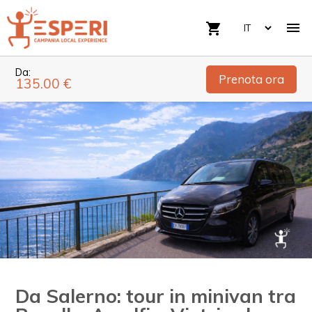

shopping_cart
Da:
Prenota ora
135.00 €
Da Salerno: tour in minivan tra