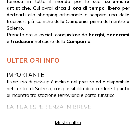
famosa in tutto il mondo per le sue
ceramiche
artistiche
. Qui avrai
circa 1 ora di tempo libero
per
dedicarti allo shopping artigianale e scoprire una delle
tradizioni più iconiche della Campania, prima del rientro a
Salerno.
Prenota ora e lasciati conquistare da
borghi
,
panorami
e
tradizioni
nel cuore della
Campania
.
ULTERIORI INFO
IMPORTANTE
Il servizio di pick-up è incluso nel prezzo ed è disponibile
nel centro di Salerno, con possibilità di accordare il punto
di incontro tra stazione ferroviaria e porto turistico.
LA TUA ESPERIENZA IN BREVE
Incontro con l’autista a Salerno
Mostra altro
Partenza a bordo di minivan Mercedes
Percorso panoramico lungo il Valico di Chiunzi