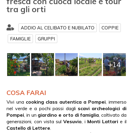
fresca con cuoca locale e tour
tra gli orti
ADDIO AL CELIBATO E NUBILATO
COPPIE
FAMIGLIE
GRUPPI
+14
COSA FARAI
Vivi una
cooking class autentica a Pompei
, immerso
nel verde e a pochi passi dagli
scavi archeologici di
Pompei
, in un
giardino e orto di famiglia
, coltivato da
generazioni, con vista sul
Vesuvio
, i
Monti Lattari
e il
Castello di Lettere
.