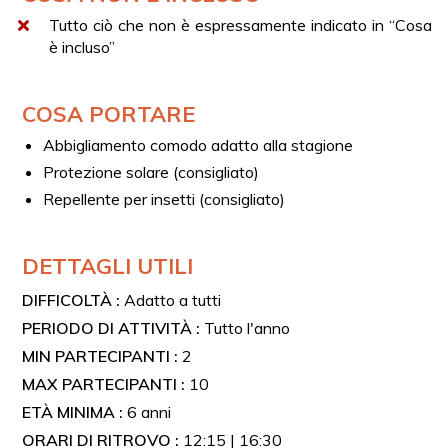
I bambini da 0 a 4 anni possono partecipare, ma non è
Tutto ciò che non è espressamente indicato in “Cosa
prevista né l’attività né il pasto.
è incluso”
COSA PORTARE
Abbigliamento comodo adatto alla stagione
Protezione solare (consigliato)
Repellente per insetti (consigliato)
DETTAGLI UTILI
DIFFICOLTÀ :
Adatto a tutti
PERIODO DI ATTIVITÀ :
Tutto l'anno
MIN PARTECIPANTI :
2
MAX PARTECIPANTI :
10
ETÀ MINIMA :
6 anni
ORARI DI RITROVO :
12:15 | 16:30