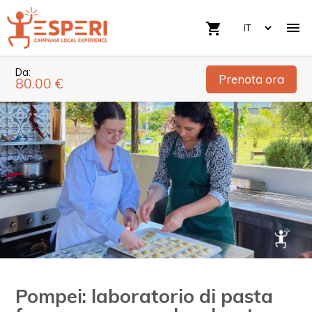

shopping_cart
Da:
Prenota ora
80.00 €
Pompei: laboratorio di pasta