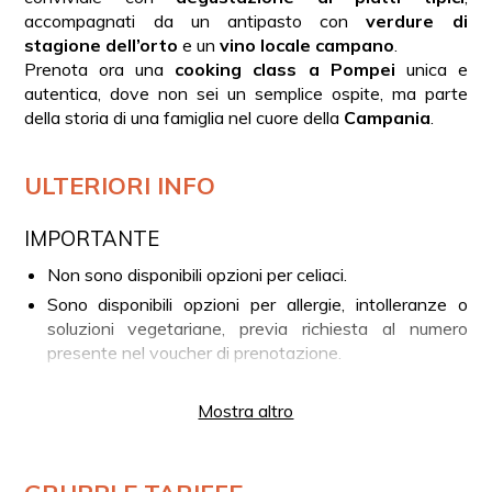
accompagnati da un antipasto con
verdure di
stagione dell’orto
e un
vino locale campano
.
Prenota ora una
cooking class a Pompei
unica e
autentica, dove non sei un semplice ospite, ma parte
della storia di una famiglia nel cuore della
Campania
.
ULTERIORI INFO
IMPORTANTE
Non sono disponibili opzioni per celiaci.
Sono disponibili opzioni per allergie, intolleranze o
soluzioni vegetariane, previa richiesta al numero
presente nel voucher di prenotazione.
Parte dell’attività si svolge all’aria aperta. Si consiglia
a chi soffre di allergie di prendere le necessarie
Mostra altro
precauzioni e portare eventuali supporti medici.
LA TUA ESPERIENZA IN BREVE