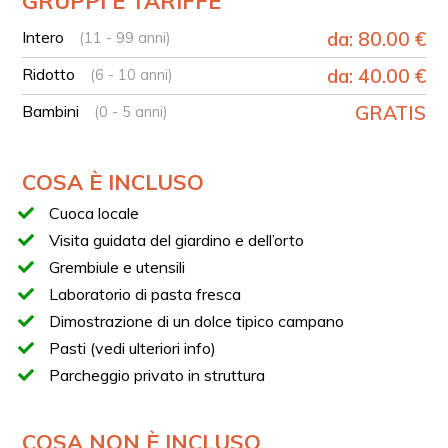
GRUPPI E TARIFFE
Accoglienza nel giardino di famiglia
Intero
da: 80.00 €
(11 - 99 anni)
Incontro con la cuoca Sabrina e introduzione
all’esperienza
Ridotto
da: 40.00 €
(6 - 10 anni)
Tour dell’orto e racconti sulla tradizione locale
Bambini
GRATIS
(0 - 5 anni)
Preparazione della pasta fresca
Dimostrazione di un dolce tipico campano
Antipasto con prodotti di stagione dell’orto
COSA È INCLUSO
Pranzo con i piatti preparati
Cuoca locale
PASTI
Visita guidata del giardino e dell’orto
Il pasto incluso nell’esperienza prevede:
Grembiule e utensili
Antipasto con verdure di stagione
Laboratorio di pasta fresca
Pasta fresca preparata durante la cooking class
Dimostrazione di un dolce tipico campano
Dolce tipico campano (caprese al limone o tiramisù)
Pasti (vedi ulteriori info)
Acqua
Parcheggio privato in struttura
1 calice di vino frizzante di Gragnano
BAMBINI
COSA NON È INCLUSO