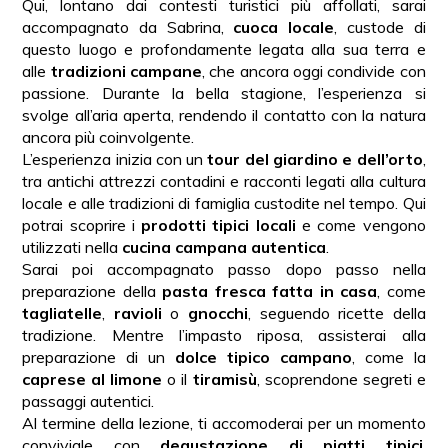
Qui, lontano dai contesti turistici più affollati, sarai
accompagnato da Sabrina,
cuoca locale
, custode di
questo luogo e profondamente legata alla sua terra e
alle
tradizioni campane
, che ancora oggi condivide con
passione. Durante la bella stagione, l’esperienza si
svolge all’aria aperta, rendendo il contatto con la natura
ancora più coinvolgente.
L’esperienza inizia con un
tour del giardino e dell’orto
,
tra antichi attrezzi contadini e racconti legati alla cultura
locale e alle tradizioni di famiglia custodite nel tempo. Qui
potrai scoprire i
prodotti tipici locali
e come vengono
utilizzati nella
cucina campana autentica
.
Sarai poi accompagnato passo dopo passo nella
preparazione della
pasta fresca fatta in casa
, come
tagliatelle
,
ravioli
o
gnocchi
, seguendo ricette della
tradizione. Mentre l’impasto riposa, assisterai alla
preparazione di un
dolce tipico campano
, come la
caprese al limone
o il
tiramisù
, scoprendone segreti e
passaggi autentici.
Al termine della lezione, ti accomoderai per un momento
conviviale con
degustazione di piatti tipici
,