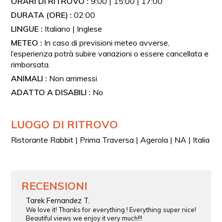
ORARI DI RITROVO :
9:00 | 15:00 | 17:00
DURATA (ORE) :
02:00
LINGUE :
Italiano | Inglese
METEO :
In caso di previsioni meteo avverse,
l’esperienza potrà subire variazioni o essere cancellata e
rimborsata.
ANIMALI :
Non ammessi
ADATTO A DISABILI :
No
LUOGO DI RITROVO
Ristorante Rabbit | Prima Traversa | Agerola | NA | Italia
RECENSIONI
Tarek Fernandez T.
We love it! Thanks for everything ! Everything super nice!
Beautiful views we enjoy it very much!!!