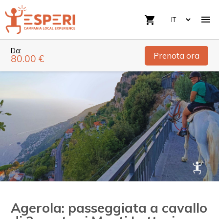

shopping_cart
Da:
Prenota ora
80.00 €
Agerola: passeggiata a cavallo