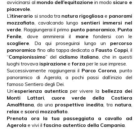
avvicinarsi al
mondo dell’equitazione
in modo
sicuro e
piacevole
.
L’
itinerario
si snoda tra
natura rigogliosa
e
panorami
mozzafiato
, cavalcando lungo
sentieri immersi nel
verde
. Raggiungerai il primo
punto panoramico
,
Punta
Fenile
, dove ammirerai il
mare
fondersi con le
scogliere
. Da qui proseguirai lungo un
percorso
panoramico
fino alla tappa dedicata a
Fausto Coppi
, il
“
Campionissimo
” del
ciclismo italiano
, che in questi
luoghi trovava
ispirazione
e
forza
per le sue imprese.
Successivamente raggiungerai il
Parco Corona
, punto
panoramico di Agerola, a pochi passi dall’inizio del
famoso Sentiero degli Dei.
Un’
esperienza autentica
per vivere la
bellezza dei
Monti Lattari
,
cuore verde della Costiera
Amalfitana
, da una
prospettiva inedita
, tra
natura
,
relax
e
scorci mozzafiato
.
Prenota ora la tua passeggiata a cavallo ad
Agerola
e vivi il
fascino autentico della Campania
.