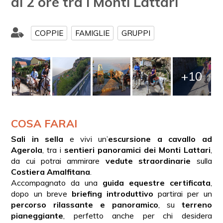
di 2 ore tra i Monti Lattari
COPPIE
FAMIGLIE
GRUPPI
+10
COSA FARAI
Sali in sella
e vivi un’
escursione a cavallo ad
Agerola
, tra i
sentieri panoramici dei Monti Lattari
,
da cui potrai ammirare
vedute straordinarie
sulla
Costiera Amalfitana
.
Accompagnato da una
guida equestre certificata
,
dopo un breve
briefing introduttivo
partirai per un
percorso rilassante e panoramico
, su
terreno
pianeggiante
, perfetto anche per chi desidera