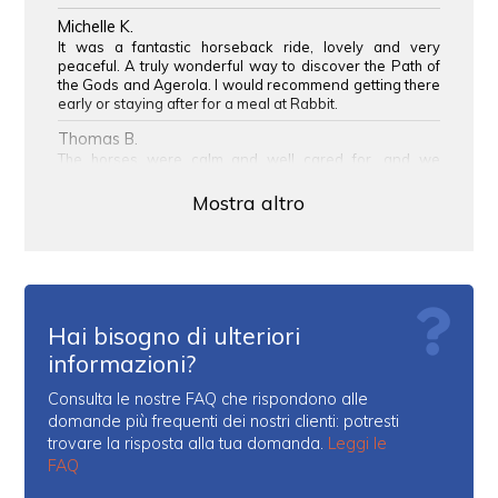
Michelle K.
It was a fantastic horseback ride, lovely and very
peaceful. A truly wonderful way to discover the Path of
the Gods and Agerola. I would recommend getting there
early or staying after for a meal at Rabbit.
Thomas B.
The horses were calm and well cared for, and we
immediately felt at ease. The views were absolutely
beautiful, and the atmosphere was very relaxing.
Mostra altro
Hai bisogno di ulteriori
informazioni?
Consulta le nostre FAQ che rispondono alle
domande più frequenti dei nostri clienti: potresti
trovare la risposta alla tua domanda.
Leggi le
FAQ