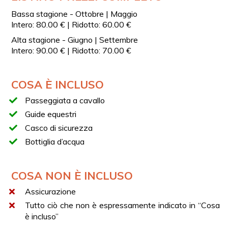
Arrivo al maneggio e incontro con guida equestre
Bassa stagione - Ottobre | Maggio
Breve briefing introduttivo sul mondo del cavallo
Intero: 80.00 € | Ridotto: 60.00 €
Inizio passeggiata a cavallo
Alta stagione - Giugno | Settembre
Sosta panoramica a Punta Fenile
Intero: 90.00 € | Ridotto: 70.00 €
Tappa presso il luogo dedicato a Fausto Coppi
Arrivo al Parco Corona
COSA È INCLUSO
Rientro al maneggio
Passeggiata a cavallo
ASSICURAZIONE
Guide equestri
L’assicurazione può essere fatta direttamente sul posto,
al costo di 5 €, con pagamento in contanti.
Casco di sicurezza
Bottiglia d’acqua
SERVIZI IN LOCO
Sono disponibili parcheggio, spogliatoi e servizi igienici
nel punto d’incontro, nei pressi del maneggio.
COSA NON È INCLUSO
Assicurazione
Tutto ciò che non è espressamente indicato in “Cosa
è incluso”