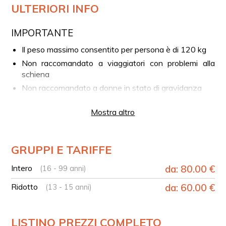
ULTERIORI INFO
IMPORTANTE
Il peso massimo consentito per persona è di 120 kg
Non raccomandato a viaggiatori con problemi alla
schiena
Non raccomandato a donne in stato di gravidanza
Non raccomandato a viaggiatori con problemi cardiaci
Mostra altro
o altre gravi condizioni mediche
L'attività si svolge in natura e all'aria aperta. Si
consiglia a chi soffre di allergie di prendere le
GRUPPI E TARIFFE
necessarie precauzioni e portare eventuali supporti
medici
Intero
da: 80.00 €
(16 - 99 anni)
Sarà previsto un briefing prima dell'escursione per
capire il livello di preparazione a cavallo dei
Ridotto
da: 60.00 €
(13 - 15 anni)
partecipanti
LA TUA ESPERIENZA IN BREVE
LISTINO PREZZI COMPLETO