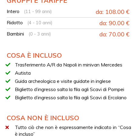
GRUPPI E TARIFFE
Visita guidata degli Scavi di Pompei con guida
archeologica
Intero
da: 108.00 €
(11 - 99 anni)
Tempo libero nel centro della nuova Pompei
Ridotto
da: 90.00 €
(4 - 10 anni)
Possibilità di visitare il Santuario di Pompei o pranzare
in centro
Bambini
da: 70.00 €
(0 - 3 anni)
Trasferimento verso Ercolano
Visita guidata degli Scavi di Ercolano con guida
archeologica
COSA È INCLUSO
Rientro a Napoli al termine dell’esperienza
Trasferimento A/R da Napoli in minivan Mercedes
SERVIZIO DI PICK-UP E DROP-OFF
Autista
Il punto d’incontro per il pick-up è previsto
Guida archeologica e visite guidate in inglese
esclusivamente presso l’Hotel Ramada di Napoli,
Biglietto d’ingresso salta la fila agli Scavi di Pompei
principale punto di raccolta e smistamento del tour,
Biglietto d’ingresso salta la fila agli Scavi di Ercolano
situato a soli 3 minuti a piedi dalla Stazione Centrale di
Napoli.
Per i trasferimenti verranno utilizzati confortevoli
COSA NON È INCLUSO
minivan e minibus, prevalentemente Mercedes,
selezionati in base al numero dei partecipanti. Durante il
Tutto ciò che non è espressamente indicato in “Cosa
tour sarà inoltre possibile lasciare comodamente bagagli
è incluso”