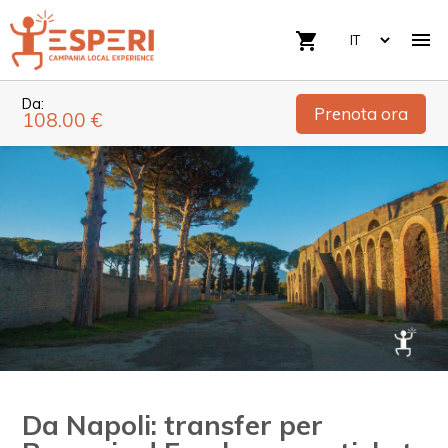

shopping_cart
Da:
Prenota ora
108.00 €
Da Napoli: transfer per