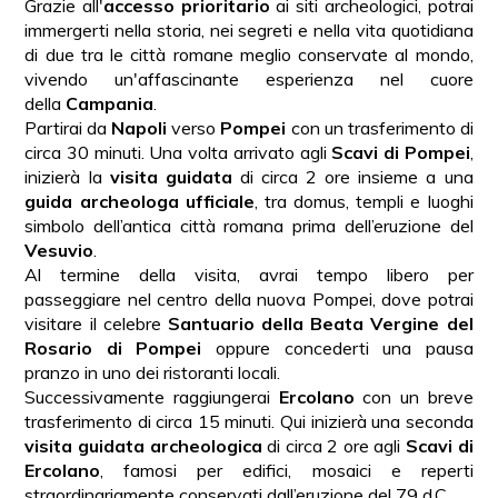
Grazie all'
accesso prioritario
ai siti archeologici, potrai
immergerti nella storia, nei segreti e nella vita quotidiana
di due tra le città romane meglio conservate al mondo,
vivendo un'affascinante esperienza nel cuore
della
Campania
.
Partirai da
Napoli
verso
Pompei
con un trasferimento di
circa 30 minuti. Una volta arrivato agli
Scavi di Pompei
,
inizierà la
visita guidata
di circa 2 ore insieme a una
guida archeologa ufficiale
, tra domus, templi e luoghi
simbolo dell’antica città romana prima dell’eruzione del
Vesuvio
.
Al termine della visita, avrai tempo libero per
passeggiare nel centro della nuova Pompei, dove potrai
visitare il celebre
Santuario della Beata Vergine del
Rosario di Pompei
oppure concederti una pausa
pranzo in uno dei ristoranti locali.
Successivamente raggiungerai
Ercolano
con un breve
trasferimento di circa 15 minuti. Qui inizierà una seconda
visita guidata archeologica
di circa 2 ore agli
Scavi di
Ercolano
, famosi per edifici, mosaici e reperti
straordinariamente conservati dall’eruzione del 79 d.C.