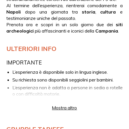
Al termine dell’esperienza, rientrerai comodamente a
Napoli
dopo una giornata tra
storia
,
cultura
e
testimonianze uniche del passato.
Prenota ora e scopri in un solo giorno due dei
siti
archeologici
più affascinanti e iconici della
Campania
.
ULTERIORI INFO
IMPORTANTE
L’esperienza è disponibile solo in lingua inglese.
Su richiesta sono disponibili seggiolini per bambini.
L’esperienza non è adatta a persone in sedia a rotelle
o con difficoltà motorie.
LA TUA ESPERIENZA IN BREVE
Mostra altro
Pick-up da Napoli presso l’Hotel Ramada
Trasferimento verso Pompei