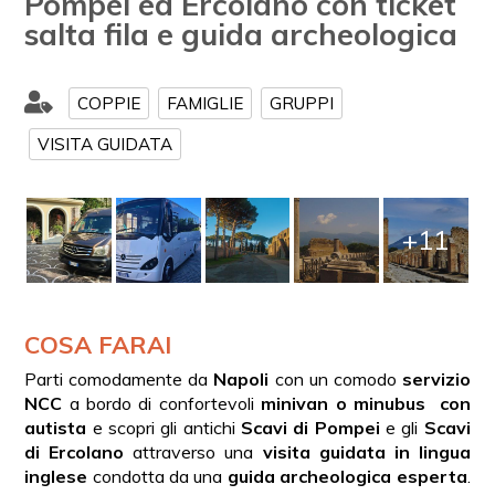
Pompei ed Ercolano con ticket
salta fila e guida archeologica
COPPIE
FAMIGLIE
GRUPPI
VISITA GUIDATA
+11
COSA FARAI
Parti comodamente da
Napoli
con un comodo
servizio
NCC
a bordo di confortevoli
minivan o minubus con
autista
e scopri gli antichi
Scavi di Pompei
e gli
Scavi
di Ercolano
attraverso una
visita guidata in lingua
inglese
condotta da una
guida archeologica esperta
.