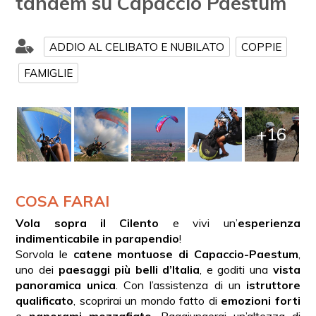
tandem su Capaccio Paestum
ADDIO AL CELIBATO E NUBILATO
COPPIE
FAMIGLIE
+16
COSA FARAI
Vola sopra il Cilento
e vivi un’
esperienza
indimenticabile in parapendio
!
Sorvola le
catene montuose di Capaccio-Paestum
,
uno dei
paesaggi più belli d’Italia
, e goditi una
vista
panoramica unica
. Con l’assistenza di un
istruttore
qualificato
, scoprirai un mondo fatto di
emozioni forti
e
panorami mozzafiato
. Raggiungerai un’altezza di