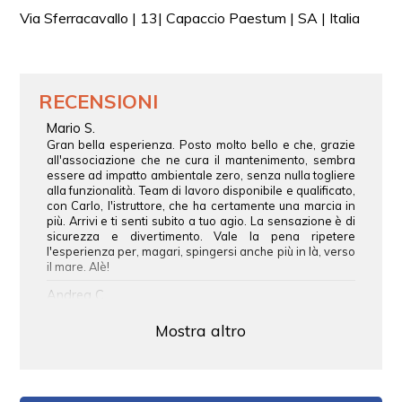
molto meno fastidiosa che quella che si prova quando si
Via Sferracavallo | 13| Capaccio Paestum | SA | Italia
è seduti in seggiovia.
Chi può pilotare un parapendio biposto?
I piloti biposto devono essere in possesso di un’apposita
RECENSIONI
abilitazione rilasciata dall’Aero Club d’Italia, ottenuta
tramite la partecipazione ad uno specifico iter didattico
Mario S.
ed il superamento di un esame dedicato. Tale
Gran bella esperienza. Posto molto bello e che, grazie
all'associazione che ne cura il mantenimento, sembra
abilitazione permette tra l’altro al pilota di sottoscrivere il
essere ad impatto ambientale zero, senza nulla togliere
contratto assicurativo obbligatorio.
alla funzionalità. Team di lavoro disponibile e qualificato,
con Carlo, l'istruttore, che ha certamente una marcia in
E’ previsto un paracadute di emergenza per il
più. Arrivi e ti senti subito a tuo agio. La sensazione è di
parapendio biposto?
sicurezza e divertimento. Vale la pena ripetere
l'esperienza per, magari, spingersi anche più in là, verso
Si. Ogni pilota tandem dispone, all’interno della propria
il mare. Alè!
imbracatura, di un apposito paracadute di emergenza a
Andrea C.
calotta che può essere estratto in situazioni di volo
Attività stupenda, istruttore molto bravo e panorama
irrecuperabili.
mozzafiato!
Mostra altro
Paracadute e parapendio rimangono entrambi vincolati
Davide R.
all’equipaggio durante la fase di emergenza. La filosofia
Esperienza magnifica che coniuga il volare con la
è la seguente: il paracadute non deve mai servire ma
bellezza del paesaggio cilentank. Eccezionali anche le
persone che hanno organizzato tutto questo per