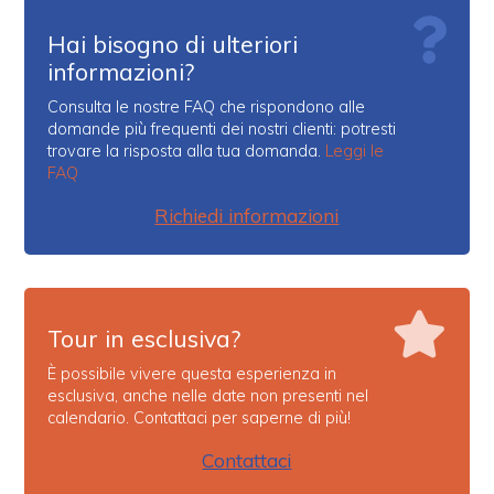
deve esserci sempre! Solo così si garantisce il massimo
renderlo possibile. Esperienza da rifare.
standard in termini di sicurezza.
Hai bisogno di ulteriori
Al mondo i casi di emergenza che abbiano indotto il
Lucrezia M.
informazioni?
pilota tandem ad estrarre il paracadute di soccorso sono
Un’emozione unica e sicura! Il volo in parapendio sopra
Capaccio Paestum ci ha regalato panorami mozzafiato
pressoché nulli.
Consulta le nostre FAQ che rispondono alle
tra mare, templi e natura. Grazie alla professionalità
domande più frequenti dei nostri clienti: potresti
dell’istruttore ci siamo sentiti sempre a nostro agio,
vivendo un’esperienza indimenticabile.
trovare la risposta alla tua domanda.
Leggi le
Consigliatissima!
FAQ
Kikki C.
Richiedi informazioni
⭐⭐⭐⭐⭐A truly amazing experience! I was very nervous
before the flight, but the instructor made me feel safe
from the first moment. The view was magical and the
whole experience exceeded my expectations. A
memory for life that I highly recommend to everyone!
Kikki from Sweden
Tour in esclusiva?
Jakub K.
It was awesome—pure adrenaline! I was very nervous
È possibile vivere questa esperienza in
at first, but Carlo was truly exceptional and immediately
esclusiva, anche nelle date non presenti nel
put me at ease. The views from above were simply
calendario. Contattaci per saperne di più!
indescribable. An experience you absolutely have to try!
Contattaci