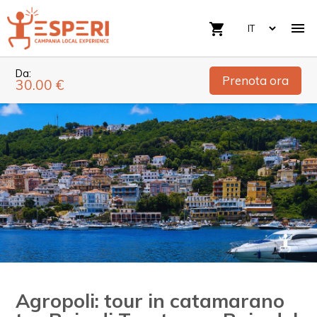

shopping_cart
Da:
Prenota ora
30.00 €
Agropoli: tour in catamarano