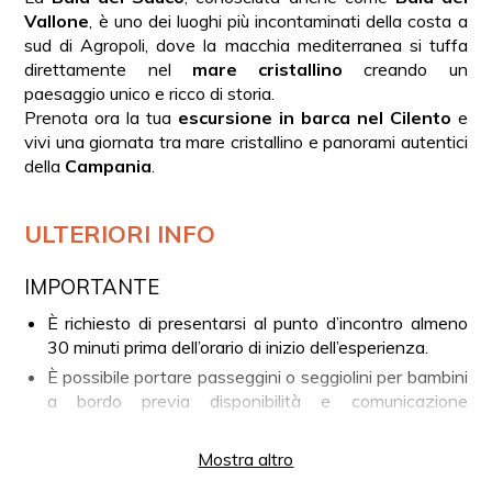
Vallone
, è uno dei luoghi più incontaminati della costa a
sud di Agropoli, dove la macchia mediterranea si tuffa
direttamente nel
mare cristallino
creando un
paesaggio unico e ricco di storia.
Prenota ora la tua
escursione in barca nel Cilento
e
vivi una giornata tra mare cristallino e panorami autentici
della
Campania
.
ULTERIORI INFO
IMPORTANTE
È richiesto di presentarsi al punto d’incontro almeno
30 minuti prima dell’orario di inizio dell’esperienza.
È possibile portare passeggini o seggiolini per bambini
a bordo previa disponibilità e comunicazione
anticipata.
È disponibile un dolce per celiaci previa comunicazione
Mostra altro
al numero indicato sul voucher.