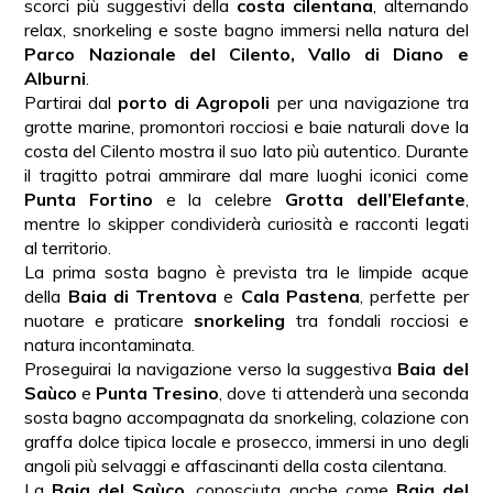
scorci più suggestivi della
costa cilentana
, alternando
relax, snorkeling e soste bagno immersi nella natura del
Parco Nazionale del Cilento, Vallo di Diano e
Alburni
.
Partirai dal
porto di Agropoli
per una navigazione tra
grotte marine, promontori rocciosi e baie naturali dove la
costa del Cilento mostra il suo lato più autentico. Durante
il tragitto potrai ammirare dal mare luoghi iconici come
Punta Fortino
e la celebre
Grotta dell’Elefante
,
mentre lo skipper condividerà curiosità e racconti legati
al territorio.
La prima sosta bagno è prevista tra le limpide acque
della
Baia di Trentova
e
Cala Pastena
, perfette per
nuotare e praticare
snorkeling
tra fondali rocciosi e
natura incontaminata.
Proseguirai la navigazione verso la suggestiva
Baia del
Saùco
e
Punta Tresino
, dove ti attenderà una seconda
sosta bagno accompagnata da snorkeling, colazione con
graffa dolce tipica locale e prosecco, immersi in uno degli
angoli più selvaggi e affascinanti della costa cilentana.
La
Baia del Saùco
, conosciuta anche come
Baia del