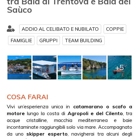
tra Baia di Trentova e Baia del
Saùco
ADDIO AL CELIBATO E NUBILATO
COPPIE
FAMIGLIE
GRUPPI
TEAM BUILDING
+5
COSA FARAI
Vivi un’esperienza unica in
catamarano o scafo a
motore
lungo la costa di
Agropoli e del Cilento
, tra
acque cristalline, macchia mediterranea e baie
incontaminate raggiungibili solo via mare. Accompagnato
da uno
skipper esperto
, navigherai tra alcuni degli