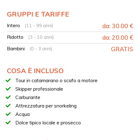
LA TUA ESPERIENZA IN BREVE
GRUPPI E TARIFFE
Partenza dal porto di Agropoli in catamarano o scafo
a motore
Intero
da: 30.00 €
(11 - 99 anni)
Escursione in barca lungo la costa di Agropoli e del
Ridotto
da: 20.00 €
(3 - 10 anni)
Cilento
Bambini
Colazione con dolce tipico locale
GRATIS
(0 - 3 anni)
Navigazione tra Punta Fortino, Grotta dell’Elefante e
baie naturali
COSA È INCLUSO
Sosta bagno e snorkeling tra Baia di Trentova e Cala
Pastena
Tour in catamarano o scafo a motore
Navigazione verso Baia del Saùco e Punta Tresino
Skipper professionale
Carburante
LA TUA IMBARCAZIONE
Attrezzatura per snorkeling
CATAMARANO A MOTORE
Acqua
Dimensioni: 12 m
Dolce tipico locale e prosecco
Capienza max: 40 persone
SCAFO A MOTORE