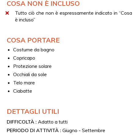
COSA NON È INCLUSO
Dimensioni: 11 m
Tutto ciò che non è espressamente indicato in “Cosa
Capienza max: 16 persone
è incluso”
Dotazioni a bordo per entrambe le imbarcazioni:
Tendalino parasole
COSA PORTARE
Zona prendisole
Costume da bagno
Piccola doccetta
Copricapo
Scaletta
Protezione solare
Servizi igienici
Occhiali da sole
Dotazioni di sicurezza
Telo mare
Comode sedute per la navigazione
Ciabatte
DETTAGLI UTILI
DIFFICOLTÀ :
Adatto a tutti
PERIODO DI ATTIVITÀ :
Giugno - Settembre