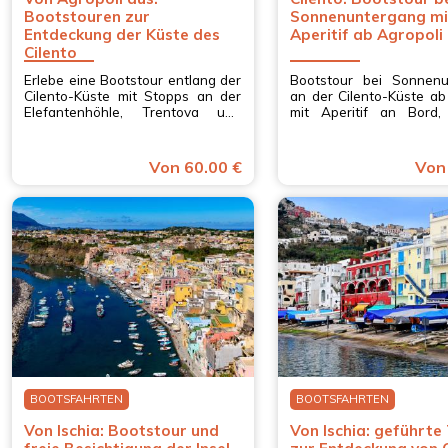
Bootstouren zur
Sonnenuntergang mi
Entdeckung der Küste des
Aperitif ab Agropoli
Cilento
Erlebe eine Bootstour entlang der
Bootstour bei Sonnenu
Cilento-Küste mit Stopps an der
an der Cilento-Küste ab
Elefantenhöhle, Trentova und
mit Aperitif an Bord,
Saùco, mit Schnorcheln, SUP und
Ausblicken und ent
Ruhe in Kampanien.
Atmosphäre – in Kampan
Von 60.00 €
Von
BOOTSFAHRTEN
BOOTSFAHRTEN
Von Ischia: Bootstour und
Von Ischia: geführte