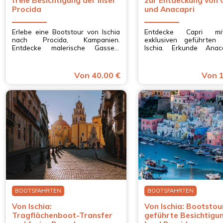
freie Besichtigung der Insel
zur Entdeckung von 
Procida
und Anacapri
Erlebe eine Bootstour von Ischia
Entdecke Capri mi
nach Procida, Kampanien.
exklusiven geführten
Entdecke malerische Gassen,
Ischia. Erkunde Anaca
versteckte Buchten und
Seilbahn auf den Mont
atemberaubende Ausblicke mit
und die Villa San Mic
einem lokalen Führer.
Herzen des Golfes von
Von 40.00 €
Von 1
Kampanien.
BOOTSFAHRTEN
BOOTSFAHRTEN
Von Ischia:
Von Ischia: Bootstou
Tragflächenboot-Transfer
geführte Besichtigu