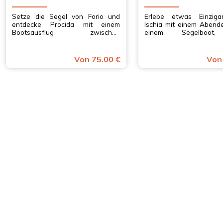
Setze die Segel von Forio und
Erlebe etwas Einzigar
entdecke Procida mit einem
Ischia mit einem Abend
Bootsausflug zwischen
einem Segelboot
versteckten Buchten,
Mitternachtsschwim
erfrischenden Schwimmen und
einem atemberau
einem typischen Mittagessen an
Sonnenuntergang. Buc
Von 75.00 €
Von
Bord. Erlebe das Meer von
dein einzigartiges Er
Kampanien!
Kampanien!