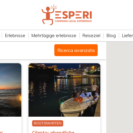
Erlebnisse
Mehrtägige erlebnisse
Reiseziel
Blog
Liefe
Ricerca avanzata
BOOTSFAHRTEN
ei
Cilento: abendliche