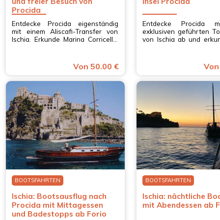
und freier Besuch von
Insel Procida
Procida
Entdecke Procida eigenständig
Entdecke Procida m
mit einem Aliscafi-Transfer von
exklusiven geführten To
Ischia. Erkunde Marina Corricella,
von Ischia ab und erku
das Castello d'Avalos und
Murata, die Abtei San
entspanne an den Stränden, in
und den Belvedere di Pi
Kampanien.
Kampanien.
Von 50.00 €
Von
BOOTSFAHRTEN
BOOTSFAHRTEN
Ischia: Bootsausflug nach
Ischia: nächtliche B
Procida mit Mittagessen
mit Abendessen ab F
und Badestopps ab Forio