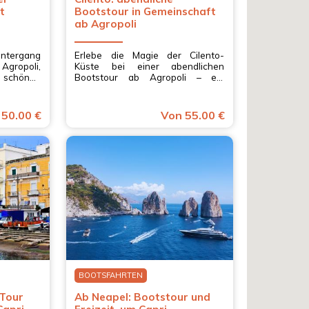
t
Bootstour in Gemeinschaft
ab Agropoli
ntergang
Erlebe die Magie der Cilento-
 Agropoli,
Küste bei einer abendlichen
 schönen
Bootstour ab Agropoli – ein
spannter
besonderes Erlebnis mit Licht,
ien.
Meer und Stimmung in
Kampanien.
 50.00 €
Von 55.00 €
BOOTSFAHRTEN
 Tour
Ab Neapel: Bootstour und