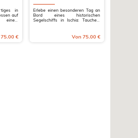
tiges in
Erlebe einen besonderen Tag an
essen auf
Bord eines historischen
, einem
Segelschiffs in Ischia: Tauchen,
men und
lokales Mittagessen und
benden
traumhafte Ausblicke. Abfahrt
he jetzt
von Forio, Entspannung und
 75.00 €
Von 75.00 €
lebnis in
Genuss in Kampanien!