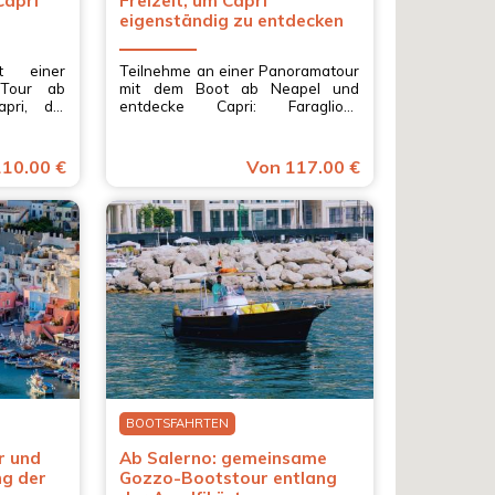
Capri
Freizeit, um Capri
eigenständig zu entdecken
t einer
Teilnehme an einer Panoramatour
 Tour ab
mit dem Boot ab Neapel und
pri, die
entdecke Capri: Faraglioni,
e Solaro
Piazzetta, Anacapri und
hele, im
Meeresgrotten. Ein einzigartiges
 Neapel,
Erlebnis auf der Insel in
10.00 €
Von 117.00 €
Kampanien.
BOOTSFAHRTEN
r und
Ab Salerno: gemeinsame
ng der
Gozzo-Bootstour entlang