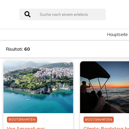
Hauptseite
Risultati:
60
BOOTSFAHRTEN
BOOTSFAHRTEN
Von Agropoli aus:
Cilento: Bootstour b