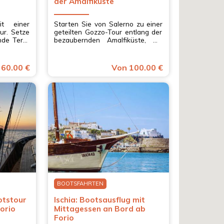
der Amalfiküste
it einer
Starten Sie von Salerno zu einer
ur. Setze
geteilten Gozzo-Tour entlang der
nde Terra
bezaubernden Amalfiküste, mit
 Michele
erfrischenden Badestopps und
zzaco, in
einem köstlichen Aperitif in
Kampanien.
 60.00 €
Von 100.00 €
BOOTSFAHRTEN
ootstour
Ischia: Bootsausflug mit
orio
Mittagessen an Bord ab
Forio